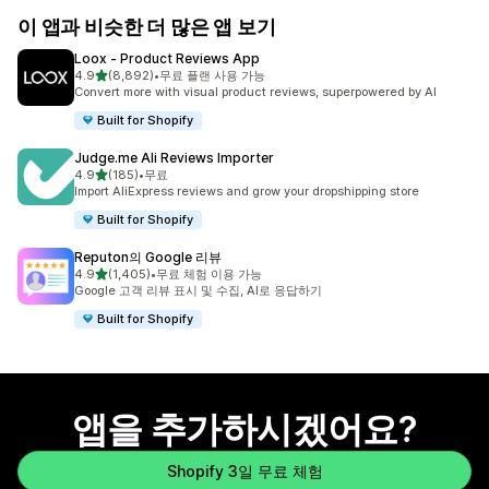
이 앱과 비슷한 더 많은 앱 보기
Loox ‑ Product Reviews App
별 5개 중
4.9
(8,892)
•
무료 플랜 사용 가능
총 리뷰 8892개
Convert more with visual product reviews, superpowered by AI
Built for Shopify
Judge.me Ali Reviews Importer
별 5개 중
4.9
(185)
•
무료
총 리뷰 185개
Import AliExpress reviews and grow your dropshipping store
Built for Shopify
Reputon의 Google 리뷰
별 5개 중
4.9
(1,405)
•
무료 체험 이용 가능
총 리뷰 1405개
Google 고객 리뷰 표시 및 수집, AI로 응답하기
Built for Shopify
앱을 추가하시겠어요?
Shopify 3일 무료 체험