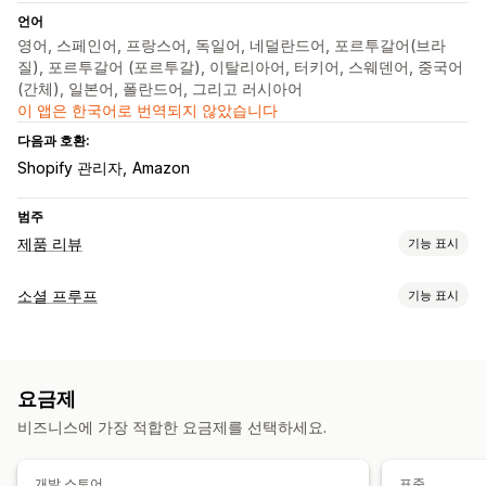
언어
영어, 스페인어, 프랑스어, 독일어, 네덜란드어, 포르투갈어(브라
질), 포르투갈어 (포르투갈), 이탈리아어, 터키어, 스웨덴어, 중국어
(간체), 일본어, 폴란드어, 그리고 러시아어
이 앱은 한국어로 번역되지 않았습니다
다음과 호환:
Shopify 관리자
Amazon
범주
제품 리뷰
기능 표시
표시 옵션
소셜 프루프
기능 표시
후기
별점
배지
캐러셀
그리드 레이아웃
리뷰 요약
콘텐츠 유형
리치 코드 조각
리뷰
리뷰 수집 방법
요금제
표시 옵션
가져오기 및 내보내기
비즈니스에 가장 적합한 요금제를 선택하세요.
리뷰 수
여러 언어
사용자 지정 레이아웃
분석
개발 스토어
표준