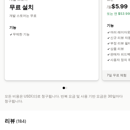
$5.99
무료 설치
참여 추적
/월
또는 연 $53.9
개발 스토어는 무료
기능
기능
여러 레이아웃
무제한 기능
신규 리뷰 자
부정 리뷰 필
상품 리뷰
판매자 피드
사용자 정의 
7일 무료 체험
모든 비용은 USD(으)로 청구됩니다. 반복 요금 및 사용 기반 요금은 30일마다
청구됩니다.
리뷰
(184)