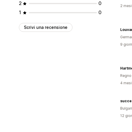
2
0
2 mesi 
1
0
Scrivi una recensione
Louva
Germa
9 giorn
Hartm
Regno 
4 mesi 
succe
Bulgar
12 gior