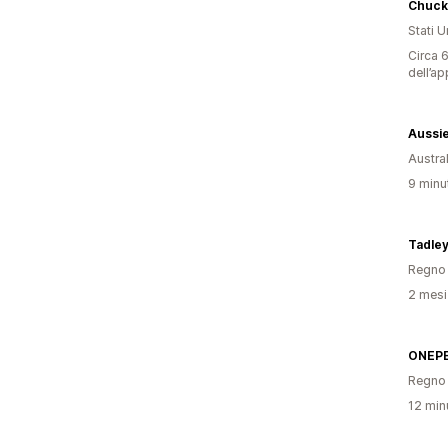
Chuck
Stati Un
Circa 6
dell’ap
Aussi
Austral
9 minut
Tadley
Regno 
2 mesi 
ONEP
Regno 
12 minu