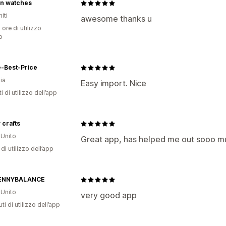
n watches
iti
awesome thanks u
 ore di utilizzo
p
e-Best-Price
ia
Easy import. Nice
i di utilizzo dell’app
 crafts
Unito
Great app, has helped me out sooo m
di utilizzo dell’app
ENNYBALANCE
Unito
very good app
ti di utilizzo dell’app