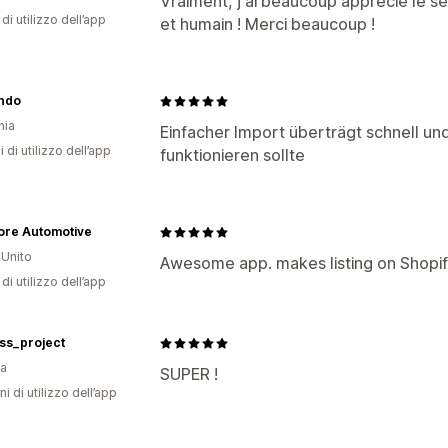
Vraiment, j'ai beaucoup apprécié le se
di utilizzo dell’app
et humain ! Merci beaucoup !
ndo
nia
Einfacher Import überträgt schnell und
i di utilizzo dell’app
funktionieren sollte
ore Automotive
Unito
Awesome app. makes listing on Shopif
di utilizzo dell’app
ss_project
ia
SUPER !
ni di utilizzo dell’app