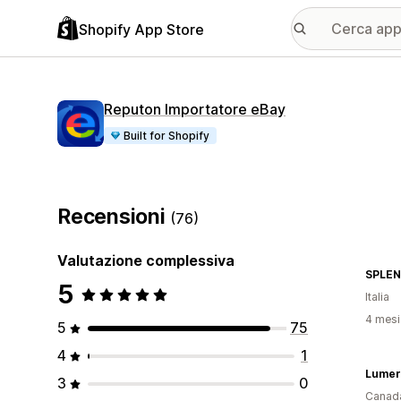
Shopify App Store
Reputon Importatore eBay
Built for Shopify
Recensioni
(76)
Valutazione complessiva
5
Italia
4 mesi 
5
75
4
1
Lumer
3
0
Canad