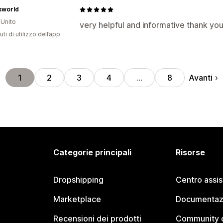
sworld
Unito
very helpful and informative thank yo
ti di utilizzo dell’app
Avanti
1
2
3
4
…
8
Categorie principali
Risorse
Dropshipping
Centro assi
Marketplace
Documentaz
Recensioni dei prodotti
Community d