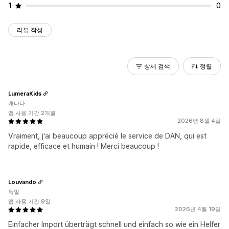
1
0
리뷰 작성
상세 검색
정렬
LumeraKids
캐나다
앱 사용 기간 2개월
2026년 8월 4일
Vraiment, j'ai beaucoup apprécié le service de DAN, qui est
rapide, efficace et humain ! Merci beaucoup !
Louvando
독일
앱 사용 기간 9일
2026년 4월 19일
Einfacher Import überträgt schnell und einfach so wie ein Helfer