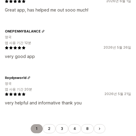
2026년 6월 1일
Great app, has helped me out sooo much!
ONEPENNYBALANCE
영국
앱 사용 기간 12분
2026년 5월 26일
very good app
lloydysworld
영국
앱 사용 기간 20분
2026년 5월 21일
very helpful and informative thank you
1
2
3
4
8