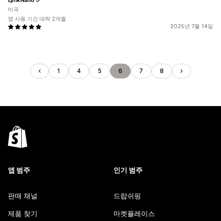
미국
앱 사용 기간 대략 2개월
2025년 7월 14일
1
4
5
6
7
8
앱 범주
인기 범주
판매 채널
드랍쉬핑
제품 찾기
마켓플레이스