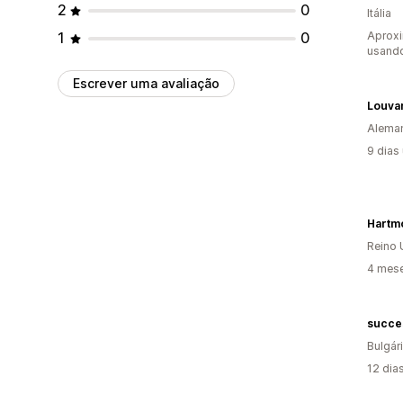
2
0
Itália
1
0
Aprox
usando
Escrever uma avaliação
Louva
Alema
9 dias
Hartm
Reino 
4 mese
succe
Bulgár
12 dia