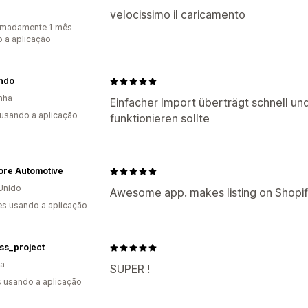
velocissimo il caricamento
imadamente 1 mês
 a aplicação
ndo
nha
Einfacher Import überträgt schnell und
 usando a aplicação
funktionieren sollte
ore Automotive
Unido
Awesome app. makes listing on Shopif
s usando a aplicação
ss_project
ia
SUPER !
s usando a aplicação