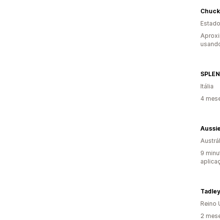
Chuck
Estado
Aprox
usando
Itália
4 mese
Aussi
Austrál
9 minu
aplica
Tadley
Reino 
2 mese