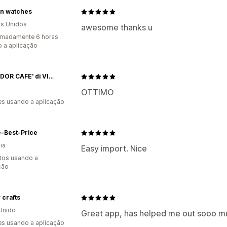
n watches
s Unidos
awesome thanks u
imadamente 6 horas
 a aplicação
SPLENDOR CAFE' di VITIELLO SALVATORE
OTTIMO
s usando a aplicação
e-Best-Price
ia
Easy import. Nice
tos usando a
ção
 crafts
Unido
Great app, has helped me out sooo m
s usando a aplicação