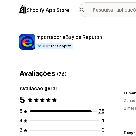
Shopify App Store
Importador eBay da Reputon
Built for Shopify
Avaliações
(76)
Avaliação geral
Lumer
5
Canad
2 mese
5
75
4
1
3
0
Danyc