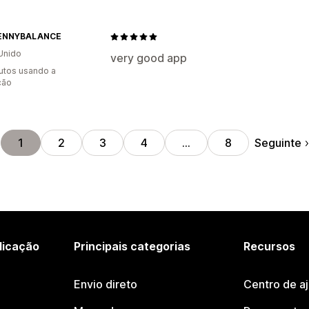
ENNYBALANCE
Unido
very good app
utos usando a
ção
Seguinte
1
2
3
4
…
8
licação
Principais categorias
Recursos
Envio direto
Centro de a