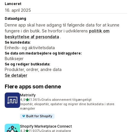
Lanceret
16. april 2025
Dataadgang
Denne app skal have adgang til følgende data for at kunne
fungere i din butik. Se hvorfor i udviklerens
politik om
beskyttelse af persondata
.
Se kundedata:
Enheds- og aktivitetsdata
Se data om medarbejdere og bidragydere:
Butiksejer
Se og rediger butiksdata:
Produkter, ordrer, andre data
Se detaljer
Flere apps som denne
Matrixify
ud af 5 stjerner
4,9
(1.361)
•
Gratis abonnement tilgængeligt
1361 anmeldelser i alt
Importér, eksportér, opdater og migrer dine butiksdata i store
mængder
Built for Shopify
Shopify Marketplace Connect
ud af 5 stjerner
4,3
(1.937)
•
Gratis at installere