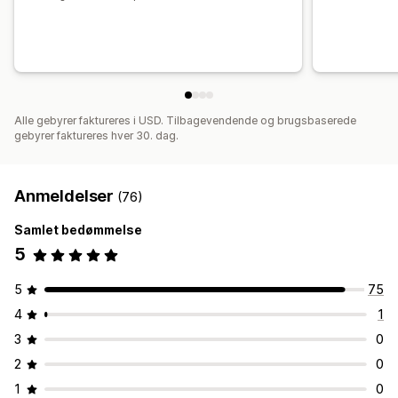
Alle gebyrer faktureres i USD. Tilbagevendende og brugsbaserede
gebyrer faktureres hver 30. dag.
Anmeldelser
(76)
Samlet bedømmelse
5
5
75
4
1
3
0
2
0
1
0