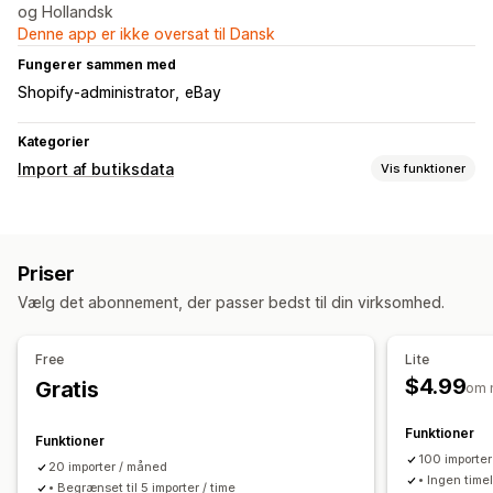
og Hollandsk
Denne app er ikke oversat til Dansk
Fungerer sammen med
Shopify-administrator
eBay
Kategorier
Import af butiksdata
Vis funktioner
Datasynkronisering
Prissynkronisering
Produktsynkronisering
Priser
Datamigrering
Vælg det abonnement, der passer bedst til din virksomhed.
Produkter
Free
Lite
$4.99
Gratis
om 
Funktioner
Funktioner
100 importe
20 importer / måned
• Ingen timel
• Begrænset til 5 importer / time