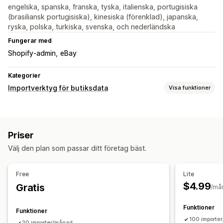
engelska, spanska, franska, tyska, italienska, portugisiska
(brasiliansk portugisiska), kinesiska (förenklad), japanska,
ryska, polska, turkiska, svenska, och nederländska
Fungerar med
Shopify-admin
eBay
Kategorier
Importverktyg för butiksdata
Visa funktioner
Synkronisering av data
Prissynkronisering
Produktsynkronisering
Priser
Migrering av data
Välj den plan som passar ditt företag bäst.
Produkter
Free
Lite
$4.99
Gratis
/må
Funktioner
Funktioner
100 importe
20 importer/månad