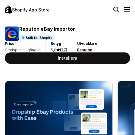
Shopify App Store
Reputon eBay Importör
Built for Shopify
Priser
Betyg
Utvecklare
Gratisplan tillgänglig
5,0
(77)
Reputon
Installera