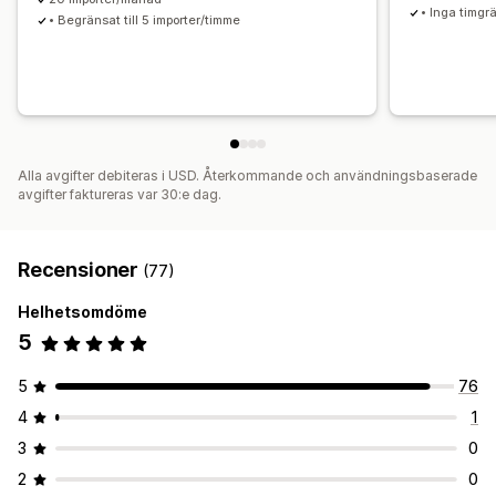
• Inga timgr
• Begränsat till 5 importer/timme
Alla avgifter debiteras i USD. Återkommande och användningsbaserade
avgifter faktureras var 30:e dag.
Recensioner
(77)
Helhetsomdöme
5
5
76
4
1
3
0
2
0