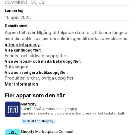
CLAYMONT, DE, US
Lansering
16 april 2025
Dataåtkomst
Appen behöver tillgång till följande data för att kunna fungera
med din butik. Läs mer om anledningen till detta i utvecklarens
integritetspolicy
.
Visa kunduppgifter:
Enhets- och aktivitetsuppgifter
Visa personal- och medarbetaruppgifter:
Butiksägare
Visa och redigera butiksuppgifter:
Produkter, ordrar, övriga uppgifter
Mer information
Fler appar som den här
Matrixify
av 5 stjärnor
4,9
(1 363)
•
Gratisplan tillgänglig
1363 recensioner totalt
Importera, exportera, uppdatera och migrera din butiksdata i bulk
Built for Shopify
Shopify Marketplace Connect