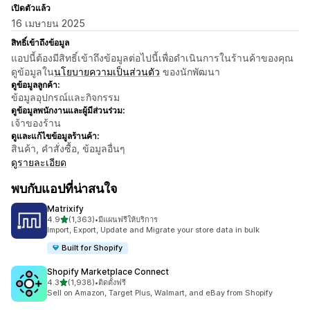
เปิดตัวแล้ว
16 เมษายน 2025
สิทธิ์เข้าถึงข้อมูล
แอปนี้ต้องมีสิทธิ์เข้าถึงข้อมูลต่อไปนี้เพื่อดำเนินการในร้านค้าของคุณ
ดูข้อมูลใน
นโยบายความเป็นส่วนตัว
ของนักพัฒนา
ดูข้อมูลลูกค้า:
ข้อมูลอุปกรณ์และกิจกรรม
ดูข้อมูลพนักงานและผู้มีส่วนร่วม:
เจ้าของร้าน
ดูและแก้ไขข้อมูลร้านค้า:
สินค้า, คำสั่งซื้อ, ข้อมูลอื่นๆ
ดูรายละเอียด
พบกับแอปที่น่าสนใจ
Matrixify
เต็ม 5 ดาว
4.9
(1,363)
•
มีแผนฟรีให้บริการ
ทั้งหมด 1363 รีวิว
Import, Export, Update and Migrate your store data in bulk
Built for Shopify
Shopify Marketplace Connect
เต็ม 5 ดาว
4.3
(1,938)
•
ติดตั้งฟรี
ทั้งหมด 1938 รีวิว
Sell on Amazon, Target Plus, Walmart, and eBay from Shopify