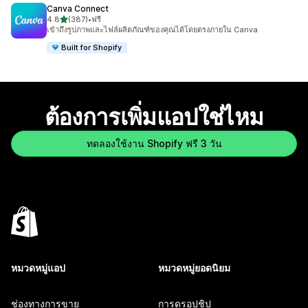
Canva Connect
เต็ม 5 ดาว
4.8
(387)
•
ฟรี
ทั้งหมด 387 รีวิว
เข้าถึงรูปภาพและไฟล์ผลิตภัณฑ์ของคุณได้โดยตรงภายใน Canva
Built for Shopify
ต้องการเพิ่มแอปใช่ไหม
ทดลองใช้งาน Shopify ฟรี 3 วัน
หมวดหมู่แอป
หมวดหมู่ยอดนิยม
ช่องทางการขาย
การดรอปชิป