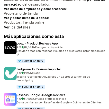
privacidad
del desarrollador.
Ver datos de empleados y colaboradores:
Propietario de tienda
Ver y editar datos de la tienda:
Productos, Tienda online
Ver los detalles
Más aplicaciones como esta
Loox ‑ Product Reviews App
de 5 estrellas
4.9
(8,891)
•
Plan gratis disponible
8891 reseñas en total
Convierte más con reseñas visuales de productos, potenciadas con
IA
Built for Shopify
Judge.me Ali Reviews Importer
de 5 estrellas
4.9
(185)
•
Gratis
185 reseñas en total
Importa reseñas de AliExpress y haz crecer tu tienda de
dropshipping
Built for Shopify
Reseñas Google ‑Google Reviews
de 5 estrellas
4.9
(1,406)
•
Prueba gratis disponible
1406 reseñas en total
Gana confianza con Reseñas de Google y Opiniones de Clientes
Built for Shopify