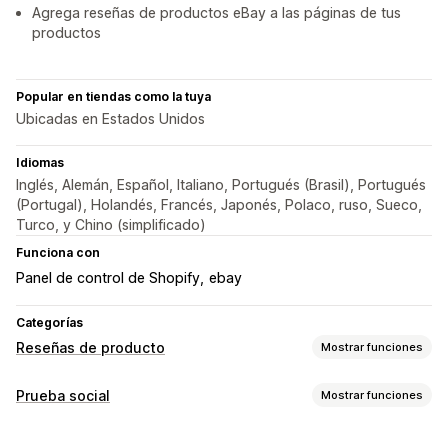
Agrega reseñas de productos eBay a las páginas de tus
productos
Popular en tiendas como la tuya
Ubicadas en Estados Unidos
Idiomas
Inglés, Alemán, Español, Italiano, Portugués (Brasil), Portugués
(Portugal), Holandés, Francés, Japonés, Polaco, ruso, Sueco,
Turco, y Chino (simplificado)
Funciona con
Panel de control de Shopify
ebay
Categorías
Reseñas de producto
Mostrar funciones
Opciones de muestra
Prueba social
Mostrar funciones
Testimonios
Calificación por estrellas
Emblemas
Tipo de contenido
Carruseles
Diseño de cuadrícula
Reseñas populares