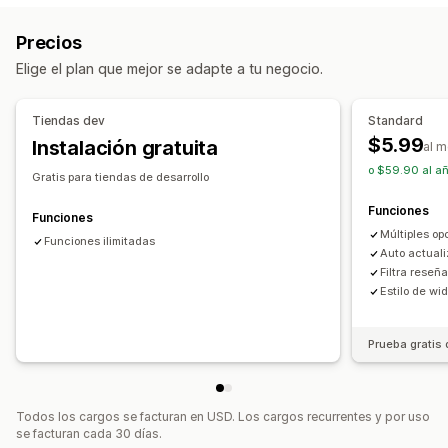
Reseñas
Filtros
Fragmentos enriquecidos
Precios
Opciones de muestra
Formas de recopilar reseñas
Elige el plan que mejor se adapte a tu negocio.
Recuento de reseñas
Importar y exportar
Informes y estadísticas
Tiendas dev
Standard
$5.99
Instalación gratuita
Seguimiento de interacción
al 
o $59.90 al añ
Gratis para tiendas de desarrollo
Funciones
Funciones
Múltiples op
Funciones ilimitadas
Auto actual
Filtra reseñ
Estilo de wi
Prueba gratis 
Todos los cargos se facturan en USD. Los cargos recurrentes y por uso
se facturan cada 30 días.