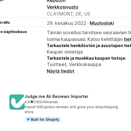
Verkkosivusto
CLAYMONT, DE, US
erattu
29. kesäkuu 2022 ·
Muutosloki
en käyttöoikeus
Tämän sovellus tarvitsee seuraavien ti
toimia kaupassasi. Katso kehittäjän
tie
Tarkastele henkilöstön ja avustajien tiet
Kaupan omistaja
Tarkastele ja muokkaa kaupan tietoja:
Tuotteet, Verkkokauppa
Näytä tiedot
Judge.me Ali Reviews Importer
/ 5 tähteä
4,9
(185)
•
Ilmainen
185 arvostelua yhteensä
Import AliExpress reviews and grow your dropshipping
store
Built for Shopify