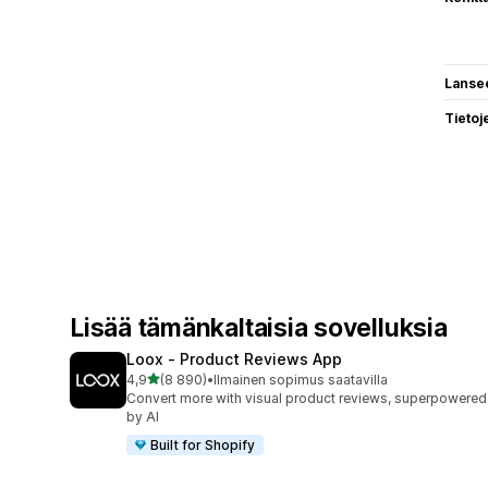
Lanse
Tietoj
Lisää tämänkaltaisia sovelluksia
Loox ‑ Product Reviews App
/ 5 tähteä
4,9
(8 890)
•
Ilmainen sopimus saatavilla
8890 arvostelua yhteensä
Convert more with visual product reviews, superpowered
by AI
Built for Shopify