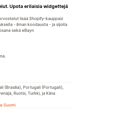
lut. Upota erilaisia widgettejä
vostelut lisää Shopify-kauppasi
sella - ilman koodausta - ja sijoita
rvosana sekä eBayn
na.
li (Brasilia), Portugali (Portugali),
enäjä, Ruotsi, Turkki, ja Kiina
lle Suomi