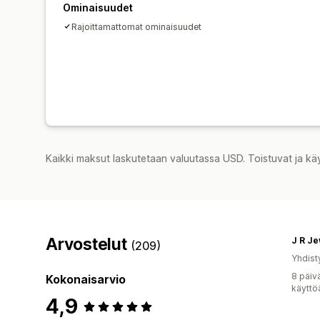
Ominaisuudet
Rajoittamattomat ominaisuudet
Kaikki maksut laskutetaan valuutassa USD. Toistuvat ja kä
Arvostelut
J R Je
(209)
Yhdist
8 päiv
Kokonaisarvio
käyttö
4,9