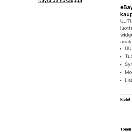
Näytä demokauppa
eBay
kaup
UUTUU
luott
widge
asiak
UUT
Tuo
Syn
Mon
Lis
Kielet
Toimii