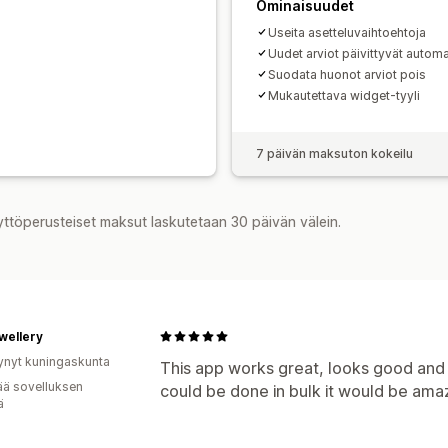
Ominaisuudet
Useita asetteluvaihtoehtoja
Uudet arviot päivittyvät automa
Suodata huonot arviot pois
Mukautettava widget-tyyli
7 päivän maksuton kokeilu
yttöperusteiset maksut laskutetaan 30 päivän välein.
wellery
ynyt kuningaskunta
This app works great, looks good and 
ää sovelluksen
could be done in bulk it would be ama
ä