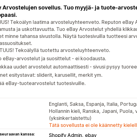
 Arvostelujen sovellus. Tuo myyjä- ja tuote-arvoste
paasi.
S! Tekoälyn laatima arvosteluyhteenveto. Reputon eBay Ar
amusta ja uskottavuutta. Tuo eBay Arvostelut yhdellä klikkauk
t minne tahansa sivustolla. Näytä tuotesivuilla tuotteesi a
assuositukset.
UUS! Tekoälyllä tuotettu arvosteluyhteenveto.
 eBay-arvostelut ja suosittelut - ei koodausta.
kkaa uudet arvostelut automaattisesti - sivusi pysyy tuoree
et esitystavat: sliderit, karusellit, merkit ym.
ää eBay-tuotearvostelut tuotesivuille.
Englanti, Saksa, Espanja, Italia, Portuga
Hollannin kieli, Ranska, Japani, Puola, v
(yksinkertaistettu)
Tätä sovellusta ei ole käännetty kiele
 seuraavan kanssa:
Shopify Admin
ebay