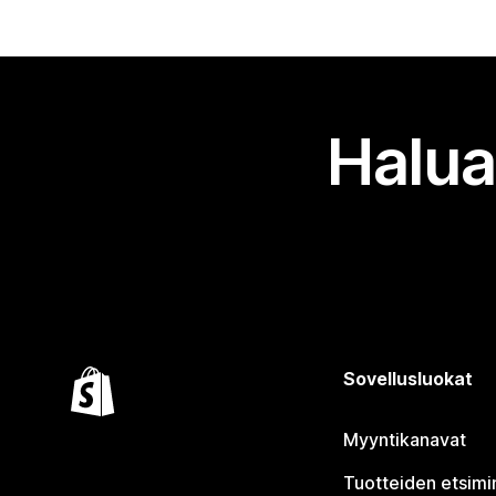
Halua
Sovellusluokat
Myyntikanavat
Tuotteiden etsimi