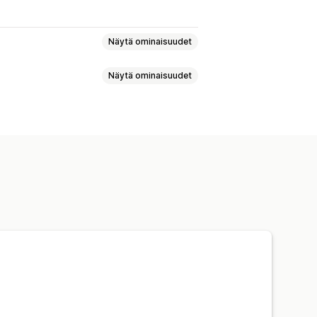
Näytä ominaisuudet
Näytä ominaisuudet
set
Karusellit
Ruudukkoasettelu
odinpätkät