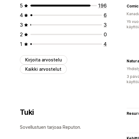
5
196
Comic
Kanad
4
6
Yli vu
3
3
käyttö
2
0
1
4
Kirjoita arvostelu
Natura
Kaikki arvostelut
Yhdist
3 päiv
käyttö
Tuki
Resurs
Sovellustuen tarjoaa Reputon.
Kehitt