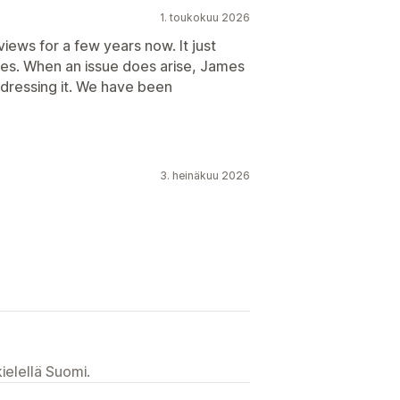
1. toukokuu 2026
ews for a few years now. It just
ssues. When an issue does arise, James
ddressing it. We have been
3. heinäkuu 2026
ielellä Suomi.