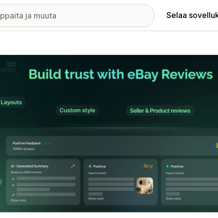
Selaa sovellu
elykuvagalleria