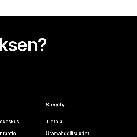
uksen?
Shopify
jekeskus
Tietoja
ntaatio
Uramahdollisuudet