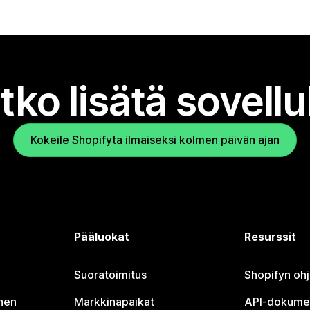
tko lisätä sovell
Kokeile Shopifyta ilmaiseksi kolmen päivän ajan
Pääluokat
Resurssit
Suoratoimitus
Shopifyn oh
nen
Markkinapaikat
API-dokume