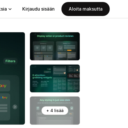
ksia
Kirjaudu sisään
Aloita maksutta
+ 4 lisää