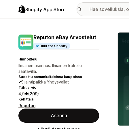
Shopify App Store
Esitt
Reputon eBay Arvostelut
Built for Shopify
Hinnoittelu
Ilmainen asennus. Ilmainen kokeilu
saatavilla.
Suosittu samankaltaisissa kaupoissa
Sijaintipaikka Yhdysvallat
Tähtiarvio
4,9
(209)
Kehittäjä
Reputon
Asenna