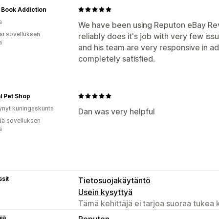
 Book Addiction
a
We have been using Reputon eBay Revi
osi sovelluksen
reliably does it's job with very few i
ä
and his team are very responsive in a
completely satisfied.
l Pet Shop
ynyt kuningaskunta
Dan was very helpful
ää sovelluksen
ä
sit
Tietosuojakäytäntö
Usein kysyttyä
Tämä kehittäjä ei tarjoa suoraa tukea k
äjä
Reputon