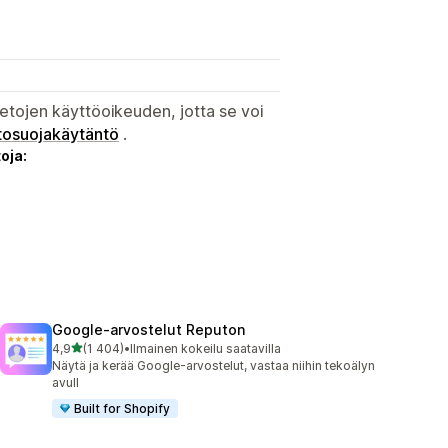
etojen käyttöoikeuden, jotta se voi
tosuojakäytäntö
.
oja:
Google‑arvostelut Reputon
/ 5 tähteä
4,9
(1 404)
•
Ilmainen kokeilu saatavilla
1404 arvostelua yhteensä
Näytä ja kerää Google-arvostelut, vastaa niihin tekoälyn
avull
Built for Shopify