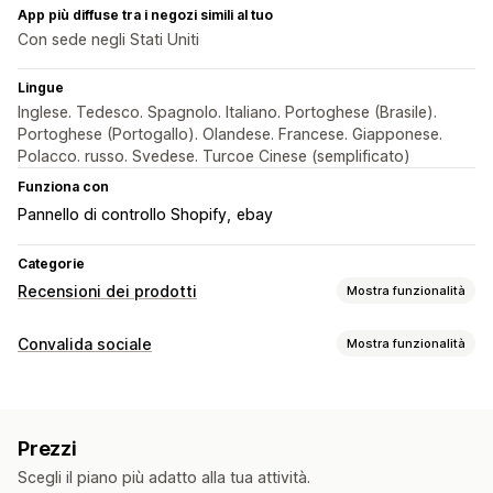
App più diffuse tra i negozi simili al tuo
Con sede negli Stati Uniti
Lingue
Inglese. Tedesco. Spagnolo. Italiano. Portoghese (Brasile).
Portoghese (Portogallo). Olandese. Francese. Giapponese.
Polacco. russo. Svedese. Turcoe Cinese (semplificato)
Funziona con
Pannello di controllo Shopify
ebay
Categorie
Recensioni dei prodotti
Mostra funzionalità
Opzioni di visualizzazione
Convalida sociale
Mostra funzionalità
Testimonianze
Valutazioni in stelle
Badge
Caroselli
Tipi di contenuti
Layout a griglia
Migliori recensioni
Filtri
Rich snippet
Recensioni
Modalità di raccolta recensioni
Prezzi
Opzioni di visualizzazione
Importazione ed esportazione
Scegli il piano più adatto alla tua attività.
Numero di recensioni