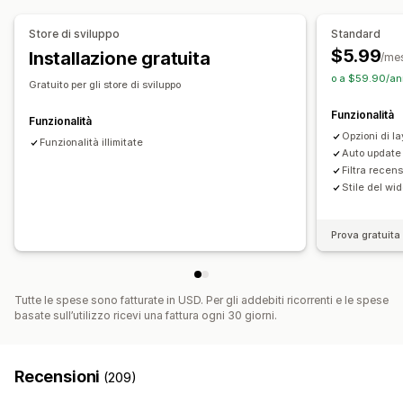
Analisi
Store di sviluppo
Standard
$5.99
Installazione gratuita
Monitoraggio del coinvolgimento
/me
o a $59.90/ann
Gratuito per gli store di sviluppo
Funzionalità
Funzionalità
Opzioni di la
Funzionalità illimitate
Auto update
Filtra recen
Stile del wi
Prova gratuita 
Tutte le spese sono fatturate in USD. Per gli addebiti ricorrenti e le spese
basate sull’utilizzo ricevi una fattura ogni 30 giorni.
Recensioni
(209)