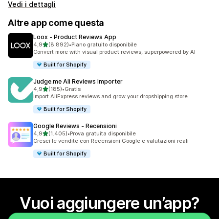
Vedi i dettagli
Altre app come questa
Loox ‑ Product Reviews App
stelle su 5
4,9
(8.892)
•
Piano gratuito disponibile
8892 recensioni totali
Convert more with visual product reviews, superpowered by AI
Built for Shopify
Judge.me Ali Reviews Importer
stelle su 5
4,9
(185)
•
Gratis
185 recensioni totali
Import AliExpress reviews and grow your dropshipping store
Built for Shopify
Google Reviews ‑ Recensioni
stelle su 5
4,9
(1.405)
•
Prova gratuita disponibile
1405 recensioni totali
Cresci le vendite con Recensioni Google e valutazioni reali
Built for Shopify
Vuoi aggiungere un’app?