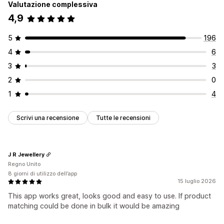
Valutazione complessiva
4,9
5
196
4
6
3
3
2
0
1
4
Scrivi una recensione
Tutte le recensioni
J R Jewellery
Regno Unito
8 giorni di utilizzo dell’app
15 luglio 2026
This app works great, looks good and easy to use. If product
matching could be done in bulk it would be amazing