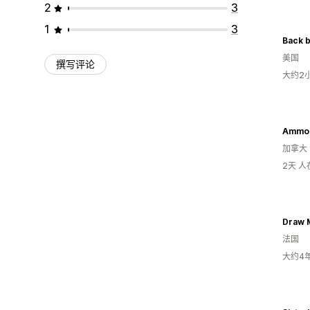
2
3
1
3
Back 
美国
撰写评论
大约2
Ammol
加拿大
2天 
Draw 
法国
大约4