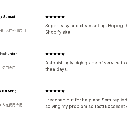
by Sunset
Super easy and clean set up. Hoping t
小时 人在使用应用
Shopify site!
iteHunter
Astonishingly high grade of service fr
人在使用应用
thee days.
Me a Song
I reached out for help and Sam replied
年 人在使用应用
solving my problem so fast! Excellent 