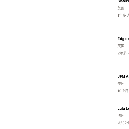
Sisterl
美国
1年多
Edge 
英国
2年多
JFM A
美国
10个
Lulu L
法国
大约2