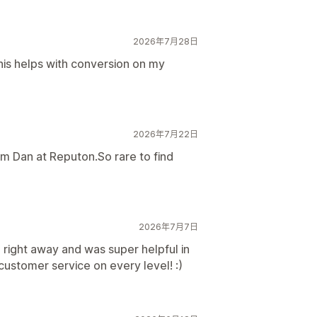
2026年7月28日
his helps with conversion on my
2026年7月22日
om Dan at Reputon.So rare to find
2026年7月7日
 right away and was super helpful in
customer service on every level! :)