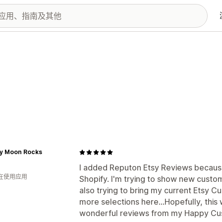
y Moon Rocks
I added Reputon Etsy Reviews becaus
人在使用应用
Shopify. I'm trying to show new custome
also trying to bring my current Etsy 
more selections here...Hopefully, this 
wonderful reviews from my Happy Cu