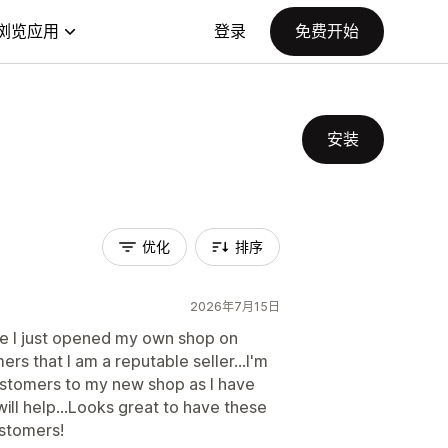
浏览应用
登录
免费开始
安装
优化
排序
2026年7月15日
e I just opened my own shop on
rs that I am a reputable seller...I'm
Customers to my new shop as I have
will help...Looks great to have these
stomers!