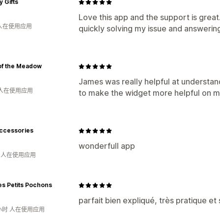
y Gifts
Love this app and the support is grea
 人在使用应用
quickly solving my issue and answerin
of the Meadow
James was really helpful at understa
 人在使用应用
to make the widget more helpful on m
ccessories
wonderfull app
月 人在使用应用
es Petits Pochons
parfait bien expliqué, très pratique et s
小时 人在使用应用