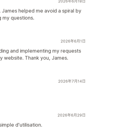
2026年6月18日
t. James helped me avoid a spiral by
g my questions.
2026年6月1日
nding and implementing my requests
y website. Thank you, James.
2026年7月14日
2026年6月29日
imple d'utilisation.