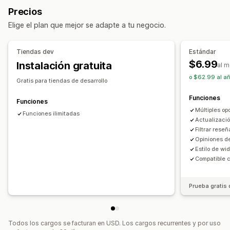
Resúmenes de reseñas
Filtros
Precios
Opciones de muestra
Formas de recopilar reseñas
Elige el plan que mejor se adapte a tu negocio.
Vistas de productos
Recuento de reseñas
Importar y exportar
Automatizaciones
Diseños personalizados
Tiendas dev
Estándar
$6.99
Instalación gratuita
Informes y estadísticas
al 
o $62.99 al añ
Seguimiento de interacción
Gratis para tiendas de desarrollo
Funciones
Funciones
Múltiples op
Funciones ilimitadas
Actualizaci
Filtrar rese
Opiniones d
Estilo de wi
Compatible 
Prueba gratis 
Todos los cargos se facturan en USD. Los cargos recurrentes y por uso