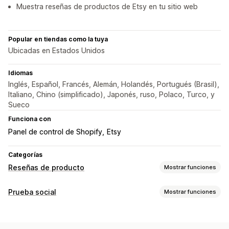
Muestra reseñas de productos de Etsy en tu sitio web
Popular en tiendas como la tuya
Ubicadas en Estados Unidos
Idiomas
Inglés, Español, Francés, Alemán, Holandés, Portugués (Brasil),
Italiano, Chino (simplificado), Japonés, ruso, Polaco, Turco, y
Sueco
Funciona con
Panel de control de Shopify
Etsy
Categorías
Reseñas de producto
Mostrar funciones
Opciones de muestra
Prueba social
Mostrar funciones
Testimonios
Reseñas con fotos
Calificación por estrellas
Tipo de contenido
Emblemas
Carruseles
Diseño de cuadrícula
Fotos
Reseñas