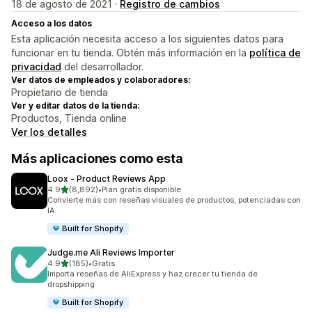
18 de agosto de 2021 ·
Registro de cambios
Acceso a los datos
Esta aplicación necesita acceso a los siguientes datos para
funcionar en tu tienda. Obtén más información en la
política de
privacidad
del desarrollador.
Ver datos de empleados y colaboradores:
Propietario de tienda
Ver y editar datos de la tienda:
Productos, Tienda online
Ver los detalles
Más aplicaciones como esta
Loox ‑ Product Reviews App
de 5 estrellas
4.9
(8,892)
•
Plan gratis disponible
8892 reseñas en total
Convierte más con reseñas visuales de productos, potenciadas con
IA
Built for Shopify
Judge.me Ali Reviews Importer
de 5 estrellas
4.9
(185)
•
Gratis
185 reseñas en total
Importa reseñas de AliExpress y haz crecer tu tienda de
dropshipping
Built for Shopify