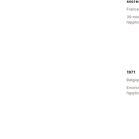
socre
France
39 minu
l’appli
1971
Belgiq
Environ
l’appli