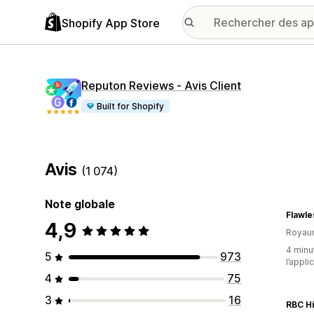
Shopify App Store
Reputon Reviews ‑ Avis Client
Built for Shopify
Avis
(1 074)
Note globale
Flawle
4,9
Royau
4 minut
5
973
l’appli
4
75
3
16
RBC Hi