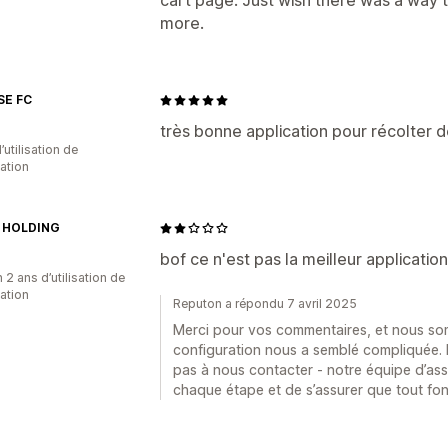
cart page. Just wish there was a way t
more.
E FC
très bonne application pour récolter d
d’utilisation de
cation
 HOLDING
bof ce n'est pas la meilleur applicatio
 2 ans d’utilisation de
cation
Reputon a répondu 7 avril 2025
Merci pour vos commentaires, et nous so
configuration nous a semblé compliquée. 
pas à nous contacter - notre équipe d’assi
chaque étape et de s’assurer que tout fo