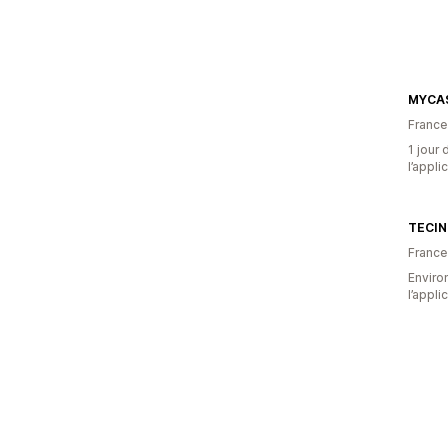
MYCAS
France
1 jour 
l’appli
TECIN
France
Environ
l’appli