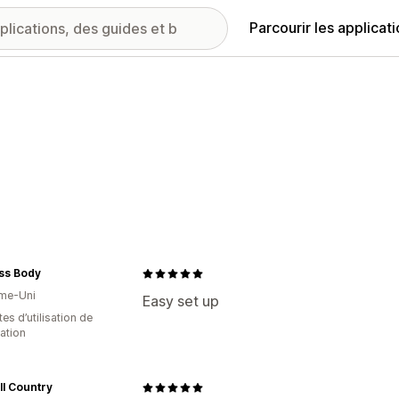
Parcourir les applicat
ss Body
me-Uni
Easy set up
es d’utilisation de
cation
ll Country