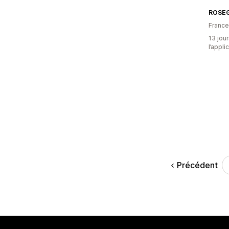
ROSEG
France
13 jour
l’appli
Précédent