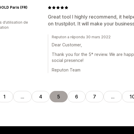
OLD Paris (FR)
Great tool I highly recommend, it help
s d’utilisation de
on trustpilot. It will make your business
cation
Reputon a répondu 30 mars 2022
Dear Customer,
Thank you for the 5* review. We are hap
social presence!
Reputon Team
1
…
4
5
6
7
…
1