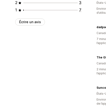
2
3
États-
Enviro
1
7
d’utili
Écrire un avis
dadpa
Canad
7 minut
l’appli
The G
Canad
2 minut
l’appli
États-
Environ
de l’ap