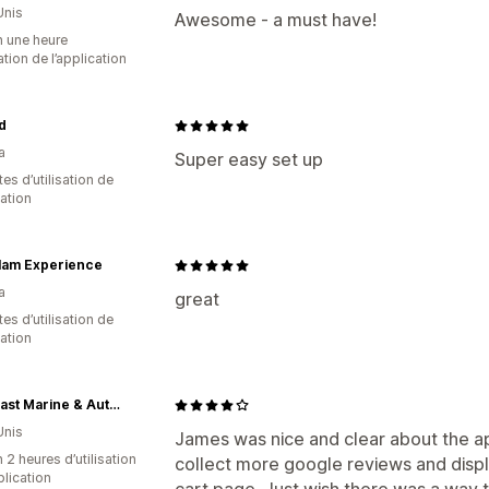
Unis
Awesome - a must have!
n une heure
sation de l’application
d
a
Super easy set up
es d’utilisation de
cation
lam Experience
a
great
es d’utilisation de
cation
Suncoast Marine & Auto Supply
Unis
James was nice and clear about the app.
 2 heures d’utilisation
collect more google reviews and disp
plication