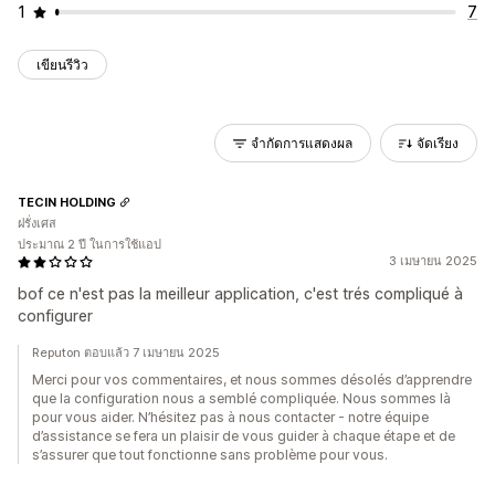
1
7
เขียนรีวิว
จำกัดการแสดงผล
จัดเรียง
TECIN HOLDING
ฝรั่งเศส
ประมาณ 2 ปี ในการใช้แอป
3 เมษายน 2025
bof ce n'est pas la meilleur application, c'est trés compliqué à
configurer
Reputon ตอบแล้ว 7 เมษายน 2025
Merci pour vos commentaires, et nous sommes désolés d’apprendre
que la configuration nous a semblé compliquée. Nous sommes là
pour vous aider. N’hésitez pas à nous contacter - notre équipe
d’assistance se fera un plaisir de vous guider à chaque étape et de
s’assurer que tout fonctionne sans problème pour vous.