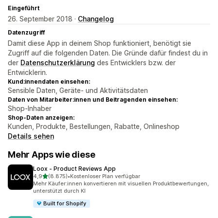
Eingeführt
26. September 2018 ·
Changelog
Datenzugriff
Damit diese App in deinem Shop funktioniert, benötigt sie
Zugriff auf die folgenden Daten. Die Gründe dafür findest du in
der
Datenschutzerklärung
des Entwicklers bzw. der
Entwicklerin.
Kund:innendaten einsehen:
Sensible Daten, Geräte- und Aktivitätsdaten
Daten von Mitarbeiter:innen und Beitragenden einsehen:
Shop-Inhaber
Shop-Daten anzeigen:
Kunden, Produkte, Bestellungen, Rabatte, Onlineshop
Details sehen
Mehr Apps wie diese
Loox ‑ Product Reviews App
von 5 Sternen
4,9
(8.875)
•
Kostenloser Plan verfügbar
8875 Rezensionen insgesamt
Mehr Käufer:innen konvertieren mit visuellen Produktbewertungen,
unterstützt durch KI
Built for Shopify