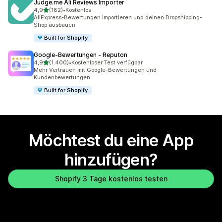
Judge.me Ali Reviews Importer
von 5 Sternen
4,9
(182)
•
Kostenlos
182 Rezensionen insgesamt
AliExpress-Bewertungen importieren und deinen Dropshipping-
Shop ausbauen
Built for Shopify
Google‑Bewertungen ‑ Reputon
von 5 Sternen
4,9
(1.400)
•
Kostenloser Test verfügbar
1400 Rezensionen insgesamt
Mehr Vertrauen mit Google-Bewertungen und
Kundenbewertungen
Built for Shopify
Möchtest du eine App
hinzufügen?
Shopify 3 Tage kostenlos testen