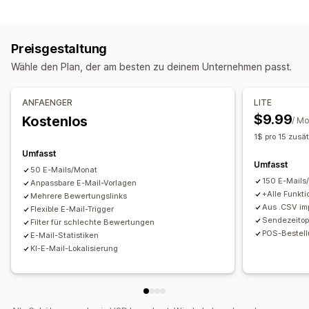
Inhaltsarten
Wege zum Einholen von Rezensionen
Rezensionen
E-Mail-Anfragen
Push-Benachrichtigungen
Popups
Preisgestaltung
Anzeigeoptionen
Umfragen
QR-Codes
Automatisierungen
Wähle den Plan, der am besten zu deinem Unternehmen passt.
Anzahl der Rezensionen
Social-Media-Links
Individuelle Anfragen
ANFAENGER
LITE
$9.99
Kostenlos
/ M
1$ pro 15 zusä
Umfasst
Umfasst
50 E-Mails/Monat
150 E-Mails
Anpassbare E-Mail-Vorlagen
+Alle Funkt
Mehrere Bewertungslinks
Aus .CSV im
Flexible E-Mail-Trigger
Sendezeitop
Filter für schlechte Bewertungen
POS-Bestell
E-Mail-Statistiken
KI-E-Mail-Lokalisierung