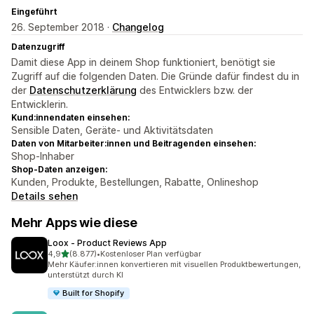
Eingeführt
26. September 2018 ·
Changelog
Datenzugriff
Damit diese App in deinem Shop funktioniert, benötigt sie
Zugriff auf die folgenden Daten. Die Gründe dafür findest du in
der
Datenschutzerklärung
des Entwicklers bzw. der
Entwicklerin.
Kund:innendaten einsehen:
Sensible Daten, Geräte- und Aktivitätsdaten
Daten von Mitarbeiter:innen und Beitragenden einsehen:
Shop-Inhaber
Shop-Daten anzeigen:
Kunden, Produkte, Bestellungen, Rabatte, Onlineshop
Details sehen
Mehr Apps wie diese
Loox ‑ Product Reviews App
von 5 Sternen
4,9
(8.877)
•
Kostenloser Plan verfügbar
8877 Rezensionen insgesamt
Mehr Käufer:innen konvertieren mit visuellen Produktbewertungen,
unterstützt durch KI
Built for Shopify