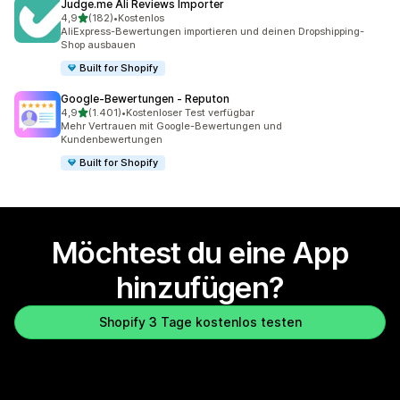
Judge.me Ali Reviews Importer
von 5 Sternen
4,9
(182)
•
Kostenlos
182 Rezensionen insgesamt
AliExpress-Bewertungen importieren und deinen Dropshipping-
Shop ausbauen
Built for Shopify
Google‑Bewertungen ‑ Reputon
von 5 Sternen
4,9
(1.401)
•
Kostenloser Test verfügbar
1401 Rezensionen insgesamt
Mehr Vertrauen mit Google-Bewertungen und
Kundenbewertungen
Built for Shopify
Möchtest du eine App
hinzufügen?
Shopify 3 Tage kostenlos testen