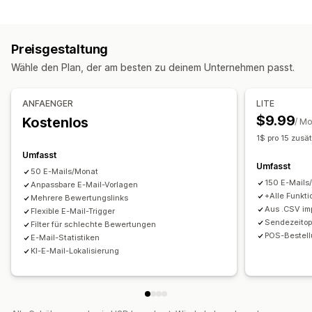
Inhaltsarten
Wege zum Einholen von Rezensionen
Rezensionen
E-Mail-Anfragen
Push-Benachrichtigungen
Popups
Preisgestaltung
Anzeigeoptionen
Umfragen
QR-Codes
Automatisierungen
Wähle den Plan, der am besten zu deinem Unternehmen passt.
Anzahl der Rezensionen
Social-Media-Links
Individuelle Anfragen
ANFAENGER
LITE
$9.99
Kostenlos
/ M
1$ pro 15 zusä
Umfasst
Umfasst
50 E-Mails/Monat
150 E-Mails
Anpassbare E-Mail-Vorlagen
+Alle Funkt
Mehrere Bewertungslinks
Aus .CSV im
Flexible E-Mail-Trigger
Sendezeitop
Filter für schlechte Bewertungen
POS-Bestell
E-Mail-Statistiken
KI-E-Mail-Lokalisierung