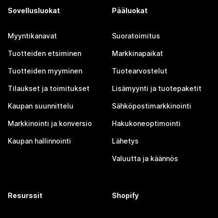
Sovellusluokat
Pääluokat
Myyntikanavat
Suoratoimitus
Tuotteiden etsiminen
Markkinapaikat
Tuotteiden myyminen
Tuotearvostelut
Tilaukset ja toimitukset
Lisämyynti ja tuotepaketit
Kaupan suunnittelu
Sähköpostimarkkinointi
Markkinointi ja konversio
Hakukoneoptimointi
Kaupan hallinnointi
Lähetys
Valuutta ja käännös
Resurssit
Shopify