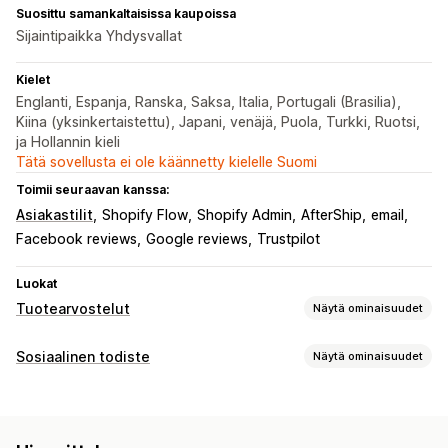
Suosittu samankaltaisissa kaupoissa
Sijaintipaikka Yhdysvallat
Kielet
Englanti, Espanja, Ranska, Saksa, Italia, Portugali (Brasilia),
Kiina (yksinkertaistettu), Japani, venäjä, Puola, Turkki, Ruotsi,
ja Hollannin kieli
Tätä sovellusta ei ole käännetty kielelle Suomi
Toimii seuraavan kanssa:
Asiakastilit
Shopify Flow
Shopify Admin
AfterShip
email
Facebook reviews
Google reviews
Trustpilot
Luokat
Tuotearvostelut
Näytä ominaisuudet
Näyttövaihtoehdot
Sosiaalinen todiste
Näytä ominaisuudet
Tähtiluokitukset
Tunnukset
Sisältötyypit
Arvostelujen keräystavat
Arvostelut
Sähköpostipyynnöt
Push-ilmoitukset