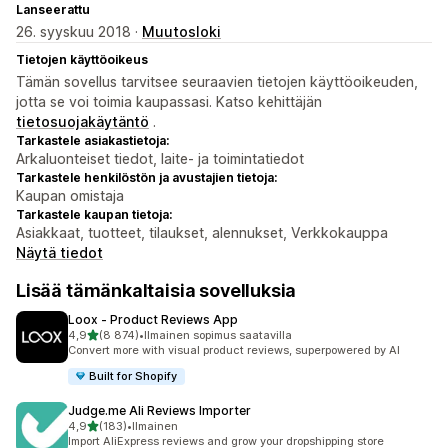
Lanseerattu
26. syyskuu 2018 ·
Muutosloki
Tietojen käyttöoikeus
Tämän sovellus tarvitsee seuraavien tietojen käyttöoikeuden,
jotta se voi toimia kaupassasi. Katso kehittäjän
tietosuojakäytäntö
.
Tarkastele asiakastietoja:
Arkaluonteiset tiedot, laite- ja toimintatiedot
Tarkastele henkilöstön ja avustajien tietoja:
Kaupan omistaja
Tarkastele kaupan tietoja:
Asiakkaat, tuotteet, tilaukset, alennukset, Verkkokauppa
Näytä tiedot
Lisää tämänkaltaisia sovelluksia
Loox ‑ Product Reviews App
/ 5 tähteä
4,9
(8 874)
•
Ilmainen sopimus saatavilla
8874 arvostelua yhteensä
Convert more with visual product reviews, superpowered by AI
Built for Shopify
Judge.me Ali Reviews Importer
/ 5 tähteä
4,9
(183)
•
Ilmainen
183 arvostelua yhteensä
Import AliExpress reviews and grow your dropshipping store