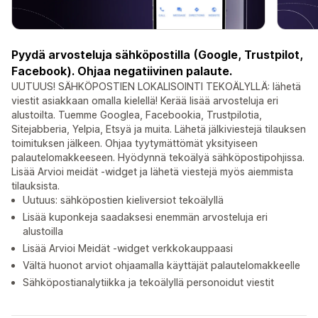
Pyydä arvosteluja sähköpostilla (Google, Trustpilot,
Facebook). Ohjaa negatiivinen palaute.
UUTUUS! SÄHKÖPOSTIEN LOKALISOINTI TEKOÄLYLLÄ: lähetä
viestit asiakkaan omalla kielellä! Kerää lisää arvosteluja eri
alustoilta. Tuemme Googlea, Facebookia, Trustpilotia,
Sitejabberia, Yelpia, Etsyä ja muita. Lähetä jälkiviestejä tilauksen
toimituksen jälkeen. Ohjaa tyytymättömät yksityiseen
palautelomakkeeseen. Hyödynnä tekoälyä sähköpostipohjissa.
Lisää Arvioi meidät -widget ja lähetä viestejä myös aiemmista
tilauksista.
Uutuus: sähköpostien kieliversiot tekoälyllä
Lisää kuponkeja saadaksesi enemmän arvosteluja eri
alustoilla
Lisää Arvioi Meidät -widget verkkokauppaasi
Vältä huonot arviot ohjaamalla käyttäjät palautelomakkeelle
Sähköpostianalytiikka ja tekoälyllä personoidut viestit