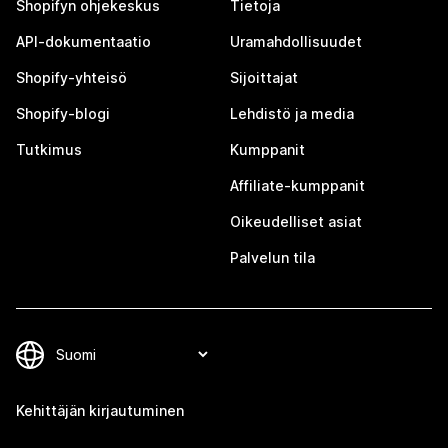
Shopifyn ohjekeskus
Tietoja
API-dokumentaatio
Uramahdollisuudet
Shopify-yhteisö
Sijoittajat
Shopify-blogi
Lehdistö ja media
Tutkimus
Kumppanit
Affiliate-kumppanit
Oikeudelliset asiat
Palvelun tila
Kehittäjän kirjautuminen