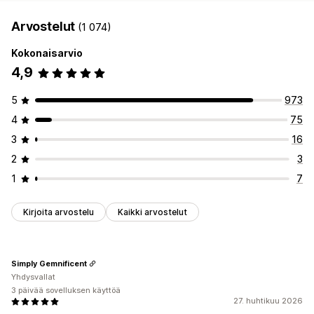
Arvostelut
(1 074)
Kokonaisarvio
4,9
5
973
4
75
3
16
2
3
1
7
Kirjoita arvostelu
Kaikki arvostelut
Simply Gemnificent
Yhdysvallat
3 päivää sovelluksen käyttöä
27. huhtikuu 2026