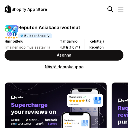
Shopify App Store
Reputon Asiakasarvostelut
Built for Shopify
Hinnoittelu
Tähtiarvio
Kehittäjä
Ilmainen sopimus saatavilla
4,9
(1 074)
Reputon
Asenna
Näytä demokauppa