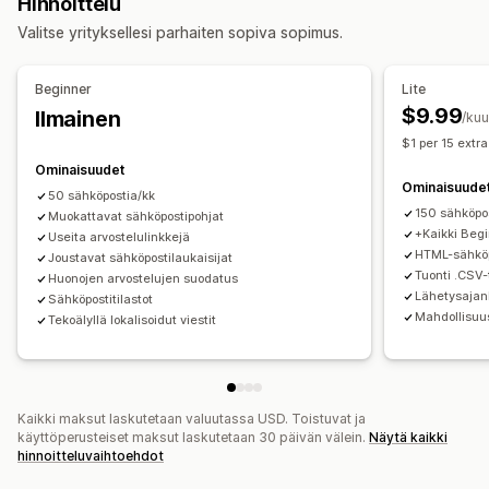
Hinnoittelu
Näyttövaihtoehdot
Ponnahdusilmoitukset
Kyselyt
QR-koodit
Automaatiot
Valitse yrityksellesi parhaiten sopiva sopimus.
Arvostelujen määrä
Sosiaalisen median linkit
Mukautetut pyynnöt
Beginner
Lite
$9.99
Ilmainen
/ku
$1 per 15 extr
Ominaisuudet
Ominaisuude
50 sähköpostia/kk
150 sähköpo
Muokattavat sähköpostipohjat
+Kaikki Beg
Useita arvostelulinkkejä
HTML-sähköp
Joustavat sähköpostilaukaisijat
Tuonti .CSV-
Huonojen arvostelujen suodatus
Lähetysajan
Sähköpostitilastot
Mahdollisuus
Tekoälyllä lokalisoidut viestit
Kaikki maksut laskutetaan valuutassa USD. Toistuvat ja
käyttöperusteiset maksut laskutetaan 30 päivän välein.
Näytä kaikki
hinnoitteluvaihtoehdot