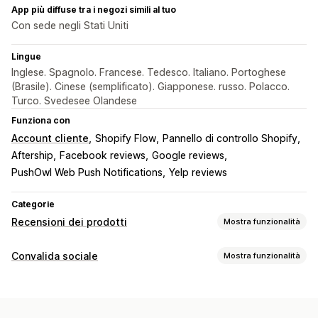
App più diffuse tra i negozi simili al tuo
Con sede negli Stati Uniti
Lingue
Inglese. Spagnolo. Francese. Tedesco. Italiano. Portoghese
(Brasile). Cinese (semplificato). Giapponese. russo. Polacco.
Turco. Svedesee Olandese
Funziona con
Account cliente
Shopify Flow
Pannello di controllo Shopify
Aftership
Facebook reviews
Google reviews
PushOwl Web Push Notifications
Yelp reviews
Categorie
Recensioni dei prodotti
Mostra funzionalità
Opzioni di visualizzazione
Convalida sociale
Mostra funzionalità
Valutazioni in stelle
Badge
Tipi di contenuti
Modalità di raccolta recensioni
Recensioni
Richieste tramite email
Notifiche push
Pop-up
Sondaggi