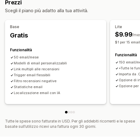
Prezzi
Opzioni di visualizzazione
Codici QR
Automazioni
Richieste personalizzate
Scegli il piano più adatto alla tua attività.
Numero di recensioni
Link ai social media
Base
Lite
$9.99
Gratis
/me
$1 per 15 emai
Funzionalità
Funzionalità
50 email/mese
150 email/m
Modelli di email personalizzabili
+Tutte le fu
Link multipli alle recensioni
Importa da 
Trigger email flessibili
Opzione di i
Filtro recensioni negative
Opzione per 
Statistiche email
Localizzazione email con IA
Tutte le spese sono fatturate in USD. Per gli addebiti ricorrenti e le spese
basate sull’utilizzo ricevi una fattura ogni 30 giorni.