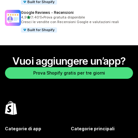
Built for Shopify
Google Reviews ‑ Recensioni
stelle su 5
4,9
(1.401)
•
Prova gratuita disponibile
1401 recensioni totali
Cresci le vendite con Recensioni Google e valutazioni reali
Built for Shopify
Vuoi aggiungere un’app?
Prova Shopify gratis per tre giorni
Categorie di app
Categorie principali