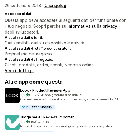
26 settembre 2018 ·
Changelog
Accesso ai dati
Questa app deve accedere ai seguenti dati per funzionare con
il tuo negozio. Scopri perché su
informativa sulla privacy
degli sviluppatori.
Visualizza dati clienti:
Dati sensibili, dati su dispositivo e attività
Visualizza dati di staff e collaboratori:
Proprietario del negozio
Visualizza dati del negozio:
Clienti, prodotti, ordini, sconti, Negozio online
Vedi i dettagli
Altre app come questa
Loox ‑ Product Reviews App
stelle su 5
4,9
(8.877)
•
Piano gratuito disponibile
8877 recensioni totali
Convert more with visual product reviews, superpowered by AI
Built for Shopify
Judge.me Ali Reviews Importer
stelle su 5
4,9
(183)
•
Gratis
183 recensioni totali
Import AliExpress reviews and grow your dropshipping store