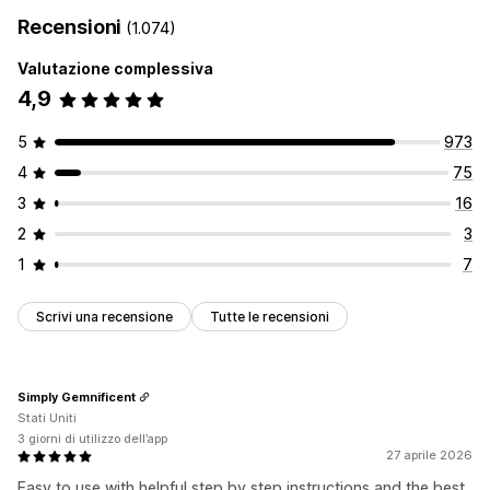
Recensioni
(1.074)
Valutazione complessiva
4,9
5
973
4
75
3
16
2
3
1
7
Scrivi una recensione
Tutte le recensioni
Simply Gemnificent
Stati Uniti
3 giorni di utilizzo dell’app
27 aprile 2026
Easy to use with helpful step by step instructions and the best