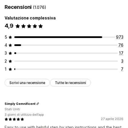
Recensioni
(1.076)
Valutazione complessiva
4,9
5
973
4
76
3
17
2
3
1
7
Scrivi una recensione
Tutte le recensioni
Simply Gemnificent
Stati Uniti
3 giorni di utilizzo dell’app
27 aprile 2026
Easy to use with helpful step by step instructions and the best