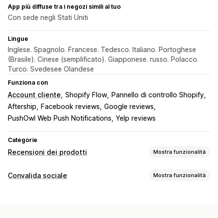
App più diffuse tra i negozi simili al tuo
Con sede negli Stati Uniti
Lingue
Inglese. Spagnolo. Francese. Tedesco. Italiano. Portoghese
(Brasile). Cinese (semplificato). Giapponese. russo. Polacco.
Turco. Svedesee Olandese
Funziona con
Account cliente
Shopify Flow
Pannello di controllo Shopify
Aftership
Facebook reviews
Google reviews
PushOwl Web Push Notifications
Yelp reviews
Categorie
Recensioni dei prodotti
Mostra funzionalità
Opzioni di visualizzazione
Convalida sociale
Mostra funzionalità
Valutazioni in stelle
Badge
Tipi di contenuti
Modalità di raccolta recensioni
Recensioni
Richieste tramite email
Notifiche push
Pop-up
Sondaggi