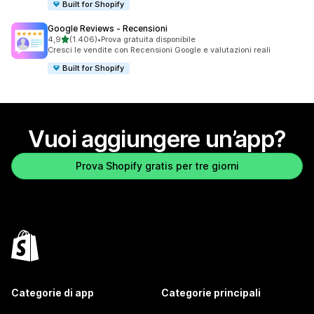
Built for Shopify
Google Reviews ‑ Recensioni
stelle su 5
4,9
(1.406)
•
Prova gratuita disponibile
1406 recensioni totali
Cresci le vendite con Recensioni Google e valutazioni reali
Built for Shopify
Vuoi aggiungere un’app?
Prova Shopify gratis per tre giorni
Categorie di app
Categorie principali