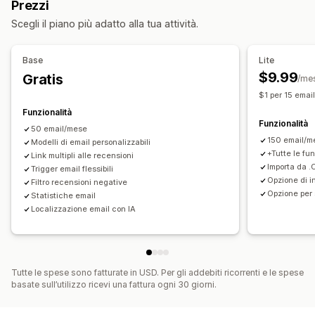
Prezzi
Opzioni di visualizzazione
Codici QR
Automazioni
Richieste personalizzate
Scegli il piano più adatto alla tua attività.
Numero di recensioni
Link ai social media
Base
Lite
$9.99
Gratis
/me
$1 per 15 emai
Funzionalità
Funzionalità
50 email/mese
150 email/m
Modelli di email personalizzabili
+Tutte le fu
Link multipli alle recensioni
Importa da 
Trigger email flessibili
Opzione di i
Filtro recensioni negative
Opzione per 
Statistiche email
Localizzazione email con IA
Tutte le spese sono fatturate in USD. Per gli addebiti ricorrenti e le spese
basate sull’utilizzo ricevi una fattura ogni 30 giorni.