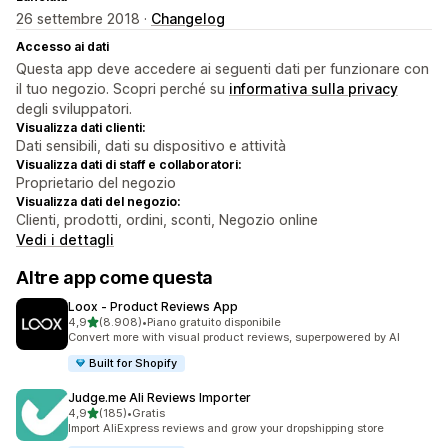
26 settembre 2018 ·
Changelog
Accesso ai dati
Questa app deve accedere ai seguenti dati per funzionare con
il tuo negozio. Scopri perché su
informativa sulla privacy
degli sviluppatori.
Visualizza dati clienti:
Dati sensibili, dati su dispositivo e attività
Visualizza dati di staff e collaboratori:
Proprietario del negozio
Visualizza dati del negozio:
Clienti, prodotti, ordini, sconti, Negozio online
Vedi i dettagli
Altre app come questa
Loox ‑ Product Reviews App
stelle su 5
4,9
(8.908)
•
Piano gratuito disponibile
8908 recensioni totali
Convert more with visual product reviews, superpowered by AI
Built for Shopify
Judge.me Ali Reviews Importer
stelle su 5
4,9
(185)
•
Gratis
185 recensioni totali
Import AliExpress reviews and grow your dropshipping store