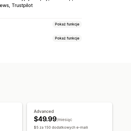
iews
Trustpilot
Pokaż funkcje
Pokaż funkcje
push
Wyskakujące okienka
estandardowe prośby
łecznościowych
Advanced
$49.99
/miesiąc
$5 za 150 dodatkowych e-maili