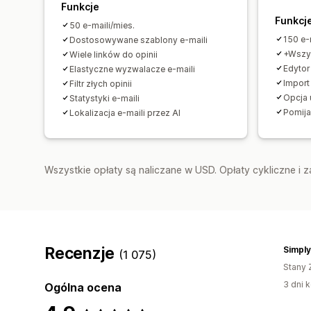
Funkcje
Funkcj
50 e-maili/mies.
150 e-
Dostosowywane szablony e-maili
+Wszys
Wiele linków do opinii
Edytor
Elastyczne wyzwalacze e-maili
Import
Filtr złych opinii
Opcja 
Statystyki e-maili
Pomij
Lokalizacja e-maili przez AI
Wszystkie opłaty są naliczane w USD. Opłaty cykliczne i 
Recenzje
Simply
(1 075)
Stany 
3 dni k
Ogólna ocena