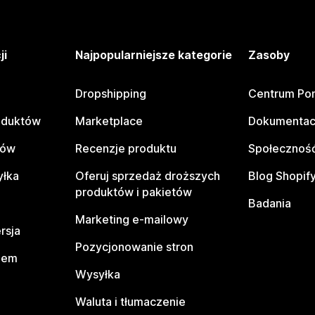
ji
Najpopularniejsze kategorie
Zasoby
Dropshipping
Centrum Po
oduktów
Marketplace
Dokumentac
tów
Recenzje produktu
Społeczność
yłka
Oferuj sprzedaż droższych
Blog Shopif
produktów i pakietów
Badania
Marketing e-mailowy
rsja
Pozycjonowanie stron
pem
Wysyłka
Waluta i tłumaczenie