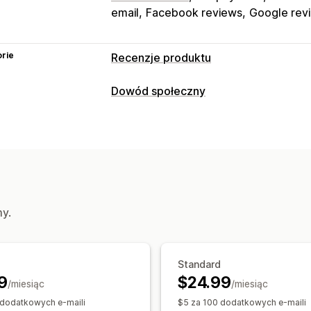
email
Facebook reviews
Google rev
rie
Recenzje produktu
Opcje wyświetlania
Dowód społeczny
Liczba gwiazdek
Znaczki
Typy zawartości
Sposoby zbierania recenzji
Recenzje
Prośby przez e-mail
Powiadomienia 
Opcje wyświetlania
Ankiety
Kody QR
Automatyzacje
Ni
Liczba recenzji
Linki w mediach spo
my.
Standard
9
$24.99
/miesiąc
/miesiąc
 dodatkowych e-maili
$5 za 100 dodatkowych e-maili