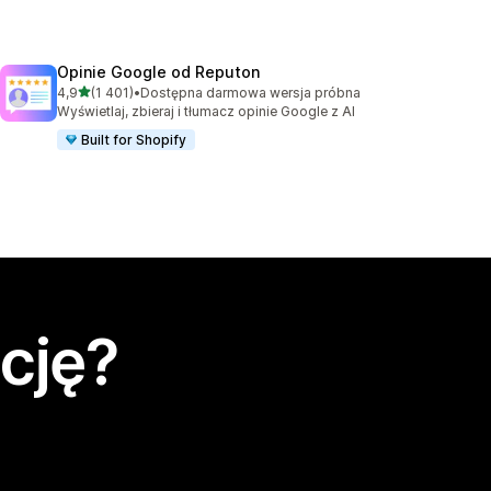
Opinie Google od Reputon
na 5 gwiazdek
4,9
(1 401)
•
Dostępna darmowa wersja próbna
Łączna liczba recenzji: 1401
Wyświetlaj, zbieraj i tłumacz opinie Google z AI
Built for Shopify
cję?