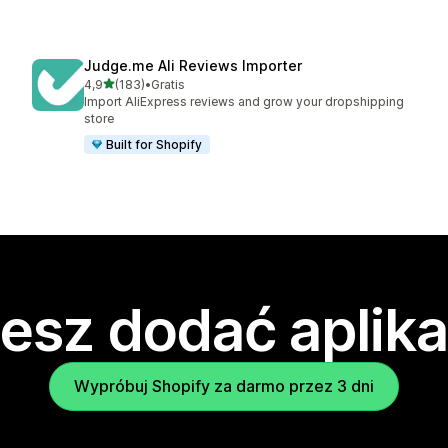
Judge.me Ali Reviews Importer
na 5 gwiazdek
4,9
(183)
•
Gratis
Łączna liczba recenzji: 183
Import AliExpress reviews and grow your dropshipping
store
Built for Shopify
esz dodać aplika
Wypróbuj Shopify za darmo przez 3 dni