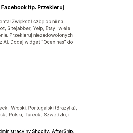
 Facebook itp. Przekieruj
nta! Zwiększ liczbę opinii na
, Sitejabber, Yelp, Etsy i wiele
enia. Przekieruj niezadowolonych
 z AI. Dodaj widget “Oceń nas” do
ecki, Włoski, Portugalski (Brazylia),
ki, Polski, Turecki, Szwedzki, i
dministracyjny Shopify
AfterShip