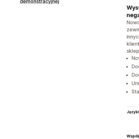
demonstracyjnej
Wysy
nega
Nowoś
zewnę
innyc
klien
skle
Now
Dod
Dod
Uni
Sta
Języki
Współ