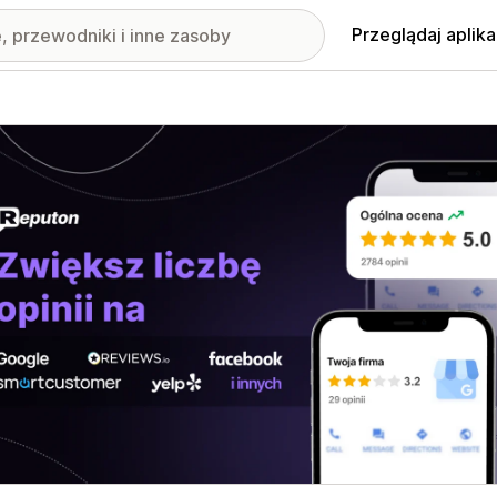
Przeglądaj aplika
nione obrazy w galerii