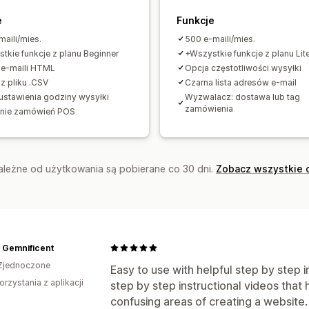
e
Funkcje
maili/mies.
500 e-maili/mies.
tkie funkcje z planu Beginner
+Wszystkie funkcje z planu Lit
 e-maili HTML
Opcja częstotliwości wysyłki
 z pliku .CSV
Czarna lista adresów e-mail
ustawienia godziny wysyłki
Wyzwalacz: dostawa lub tag
zamówienia
anie zamówień POS
zależne od użytkowania są pobierane co 30 dni.
Zobacz wszystkie 
 Gemnificent
Zjednoczone
Easy to use with helpful step by step i
orzystania z aplikacji
step by step instructional videos that 
confusing areas of creating a website.