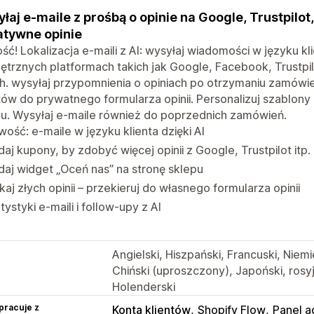
łaj e-maile z prośbą o opinie na Google, Trustpilot,
tywne opinie
ć! Lokalizacja e-maili z AI: wysyłaj wiadomości w języku klie
trznych platformach takich jak Google, Facebook, Trustpilot
h. wysyłaj przypomnienia o opiniach po otrzymaniu zamówi
tów do prywatnego formularza opinii. Personalizuj szablony
pu. Wysyłaj e-maile również do poprzednich zamówień.
ość: e-maile w języku klienta dzięki AI
aj kupony, by zdobyć więcej opinii z Google, Trustpilot itp.
aj widget „Oceń nas” na stronę sklepu
kaj złych opinii – przekieruj do własnego formularza opinii
tystyki e-maili i follow-upy z AI
Angielski, Hiszpański, Francuski, Niemi
Chiński (uproszczony), Japoński, rosyjs
Holenderski
pracuje z
Konta klientów
Shopify Flow
Panel a