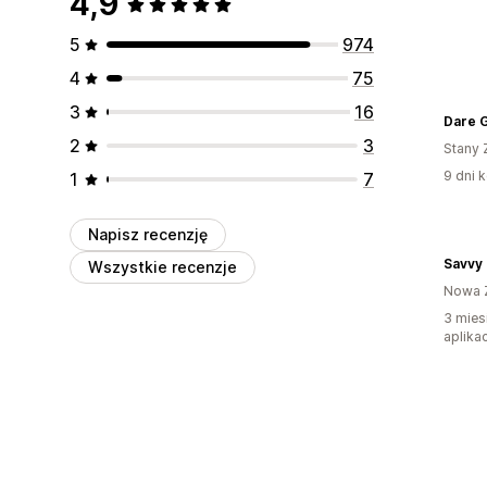
4,9
5
974
4
75
3
16
Dare G
2
3
Stany 
9 dni k
1
7
Napisz recenzję
Savvy
Wszystkie recenzje
Nowa 
3 mies
aplikac