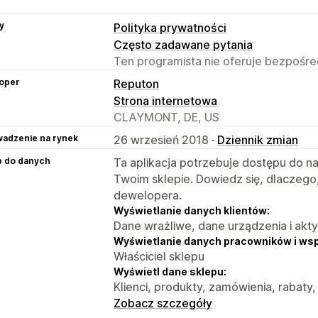
y
Polityka prywatności
Często zadawane pytania
Ten programista nie oferuje bezpośred
oper
Reputon
Strona internetowa
CLAYMONT, DE, US
adzenie na rynek
26 wrzesień 2018 ·
Dziennik zmian
p do danych
Ta aplikacja potrzebuje dostępu do n
Twoim sklepie. Dowiedz się, dlaczego
dewelopera.
Wyświetlanie danych klientów:
Dane wrażliwe, dane urządzenia i akt
Wyświetlanie danych pracowników i ws
Właściciel sklepu
Wyświetl dane sklepu:
Klienci, produkty, zamówienia, rabaty,
Zobacz szczegóły