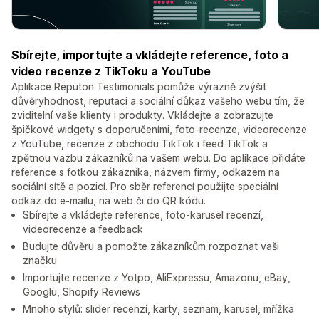
Sbírejte, importujte a vkládejte reference, foto a
video recenze z TikToku a YouTube
Aplikace Reputon Testimonials pomůže výrazně zvýšit
důvěryhodnost, reputaci a sociální důkaz vašeho webu tím, že
zviditelní vaše klienty i produkty. Vkládejte a zobrazujte
špičkové widgety s doporučeními, foto-recenze, videorecenze
z YouTube, recenze z obchodu TikTok i feed TikTok a
zpětnou vazbu zákazníků na vašem webu. Do aplikace přidáte
reference s fotkou zákazníka, názvem firmy, odkazem na
sociální sítě a pozicí. Pro sběr referencí použijte speciální
odkaz do e-mailu, na web či do QR kódu.
Sbírejte a vkládejte reference, foto-karusel recenzí,
videorecenze a feedback
Budujte důvěru a pomožte zákazníkům rozpoznat vaši
značku
Importujte recenze z Yotpo, AliExpressu, Amazonu, eBay,
Googlu, Shopify Reviews
Mnoho stylů: slider recenzí, karty, seznam, karusel, mřížka