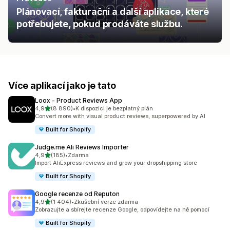
Plánovací, fakturační a další aplikace, které
potřebujete, pokud prodáváte službu.
Více aplikací jako je tato
Loox ‑ Product Reviews App
z 5 hvězd
4,9
(8 890)
•
K dispozici je bezplatný plán
Celkový počet recenzí: 8890
Convert more with visual product reviews, superpowered by AI
Built for Shopify
Judge.me Ali Reviews Importer
z 5 hvězd
4,9
(185)
•
Zdarma
Celkový počet recenzí: 185
Import AliExpress reviews and grow your dropshipping store
Built for Shopify
Google recenze od Reputon
z 5 hvězd
4,9
(1 404)
•
Zkušební verze zdarma
Celkový počet recenzí: 1404
Zobrazujte a sbírejte recenze Google, odpovídejte na ně pomocí
Built for Shopify