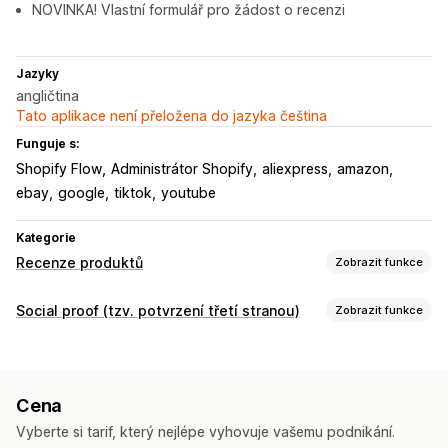
NOVINKA! Vlastní formulář pro žádost o recenzi
Jazyky
angličtina
Tato aplikace není přeložena do jazyka čeština
Funguje s:
Shopify Flow
Administrátor Shopify
aliexpress
amazon
ebay
google
tiktok
youtube
Kategorie
Recenze produktů
Zobrazit funkce
Možnosti zobrazení
Social proof (tzv. potvrzení třetí stranou)
Zobrazit funkce
Ohlasy
Fotorecenze
Videorecenze
Typy obsahu
Hvězdičková hodnocení
Odznaky
Karusely
Fotky
Recenze
Rozvržení mřížky
Cena
Možnosti zobrazení
Způsoby shromažďování recenzí
Vyberte si tarif, který nejlépe vyhovuje vašemu podnikání.
Počet recenzí
Vlastní rozvržení