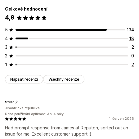
Celkové hodnocení
4,9
5
134
4
18
3
2
2
0
1
2
Napsat recenzi
Všechny recenze
Stile'
Jihoafrická republika
Doba používání aplikace: Asi 4 roky
1. červen 2026
Had prompt response from James at Reputon, sorted out an
issue for me. Excellent customer support :)