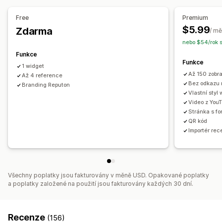
Automaticky otevíraná okna
Formuláře
QR kódy
Import a export
Migrace recenzí
Analytika
Free
Premium
$5.99
Zdarma
Sledování zapojení
/ mě
nebo $54/rok 
Funkce
Funkce
1 widget
Až 150 zobr
Až 4 reference
Bez odkazu 
Branding Reputon
Vlastní styl
Video z You
Stránka s fo
QR kód
Importér rec
Všechny poplatky jsou fakturovány v měně USD. Opakované poplatky
a poplatky založené na použití jsou fakturovány každých 30 dní.
Recenze
(156)