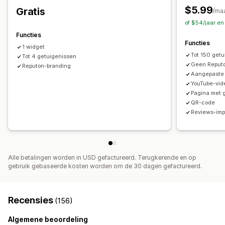
$5.99
Gratis
Betrokkenheid volgen
/ma
of $54/jaar e
Functies
Functies
1 widget
Tot 150 getu
Tot 4 getuigenissen
Geen Reputo
Reputon-branding
Aangepaste 
YouTube-vid
Pagina met 
QR-code
Reviews-imp
Alle betalingen worden in USD gefactureerd. Terugkerende en op
gebruik gebaseerde kosten worden om de 30 dagen gefactureerd.
Recensies
(156)
Algemene beoordeling