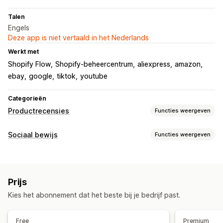
Talen
Engels
Deze app is niet vertaald in het Nederlands
Werkt met
Shopify Flow
Shopify-beheercentrum
aliexpress
amazon
ebay
google
tiktok
youtube
Categorieën
Productrecensies
Functies weergeven
Weergaveopties
Sociaal bewijs
Functies weergeven
Testimonials
Recensies met foto
Recensies met video
Contenttypes
Sterwaarderingen
Badges
Carrousels
Grid-indeling
Foto's
Recensies
Manieren om recensies te verzamelen
Prijs
Weergaveopties
Pop-ups
Formulieren
QR-codes
Kies het abonnement dat het beste bij je bedrijf past.
Aantal recensies
Aangepaste opmaak
Importeren en exporteren
Migratie van recensies
Analytics
Free
Premium