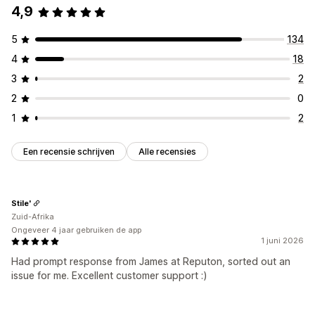
4,9
5
134
4
18
3
2
2
0
1
2
Een recensie schrijven
Alle recensies
Stile'
Zuid-Afrika
Ongeveer 4 jaar gebruiken de app
1 juni 2026
Had prompt response from James at Reputon, sorted out an
issue for me. Excellent customer support :)