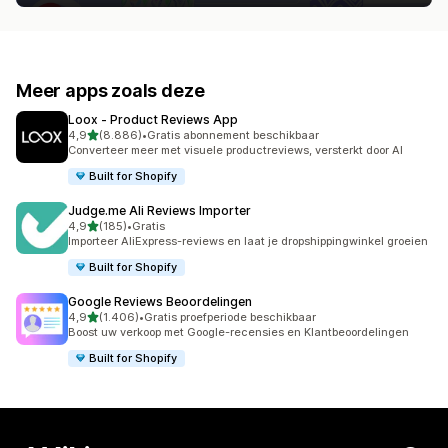
Meer apps zoals deze
Loox ‑ Product Reviews App
van 5 sterren
4,9
(8.886)
•
Gratis abonnement beschikbaar
8886 recensies in totaal
Converteer meer met visuele productreviews, versterkt door AI
Built for Shopify
Judge.me Ali Reviews Importer
van 5 sterren
4,9
(185)
•
Gratis
185 recensies in totaal
Importeer AliExpress-reviews en laat je dropshippingwinkel groeien
Built for Shopify
Google Reviews Beoordelingen
van 5 sterren
4,9
(1.406)
•
Gratis proefperiode beschikbaar
1406 recensies in totaal
Boost uw verkoop met Google-recensies en Klantbeoordelingen
Built for Shopify