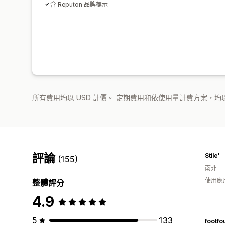
含 Reputon 品牌標示
所有費用均以 USD 計價。 定期費用和依使用量計費方案，均以
評論
Stile'
(155)
南非
使用應
整體評分
4.9
5
133
footfo