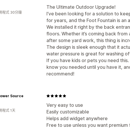
The Ultimate Outdoor Upgrade!
用程式 30分鐘
I’ve been looking for a solution to kee
for years, and the Foot Fountain is a
We installed it right by the back entr
floors. Whether it’s coming back from 
after some yard work, this thing is inc
The design is sleek enough that it actu
water pressure is great for washing o
If you have kids or pets you need this.
know you needed until you have it, and
recommend!
Power Source
Very easy to use
用程式 1天
Easily customizable
Helps add widget anywhere
Free to use unless you want premium 