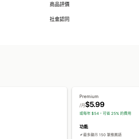
商品評價
顯示選項
社會認同
用戶推薦
附照片的評論
附影片的評論
內容類型
評論收集方式
相片
評價
彈出式視窗
表單
QR 碼
匯入和匯出
顯示選項
評價數
自訂版面配置
分析
互動追蹤
Premium
$5.99
/月
或每年 $54，可省 25% 的費用
功能
最多顯示 150 筆推薦語