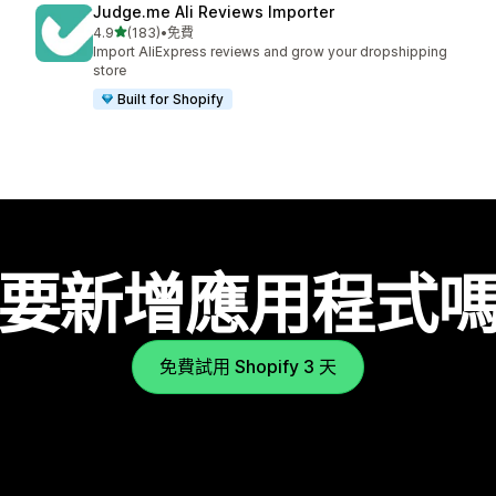
Judge.me Ali Reviews Importer
滿分 5 顆星
4.9
(183)
•
免費
共有 183 則評價
Import AliExpress reviews and grow your dropshipping
store
Built for Shopify
要新增應用程式
免費試用 Shopify 3 天