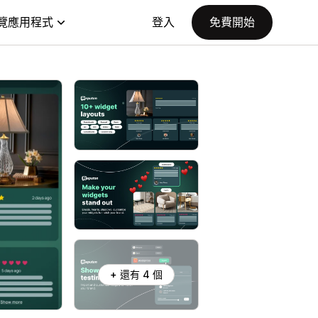
覽應用程式
登入
免費開始
+ 還有 4 個