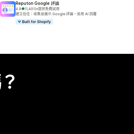
Reputon Google 評論
滿分 5 顆星
4.9
(1,401)
•
提供免費試用
共有 1401 則評價
建立信任：收集並展示 Google 評論，並用 AI 回覆
Built for Shopify
嗎？