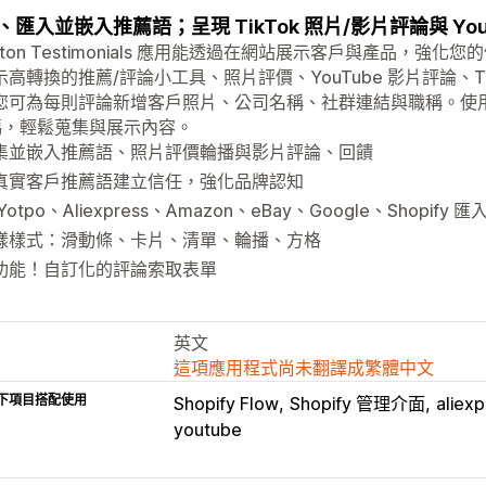
、匯入並嵌入推薦語；呈現 TikTok 照片/影片評論與 You
uton Testimonials 應用能透過在網站展示客戶與產品，
高轉換的推薦/評論小工具、照片評價、YouTube 影片評論、Tik
您可為每則評論新增客戶照片、公司名稱、社群連結與職稱。使
 碼，輕鬆蒐集與展示內容。
集並嵌入推薦語、照片評價輪播與影片評論、回饋
真實客戶推薦語建立信任，強化品牌認知
Yotpo、Aliexpress、Amazon、eBay、Google、Shopify 
樣樣式：滑動條、卡片、清單、輪播、方格
功能！自訂化的評論索取表單
英文
這項應用程式尚未翻譯成繁體中文
下項目搭配使用
Shopify Flow
Shopify 管理介面
aliex
youtube