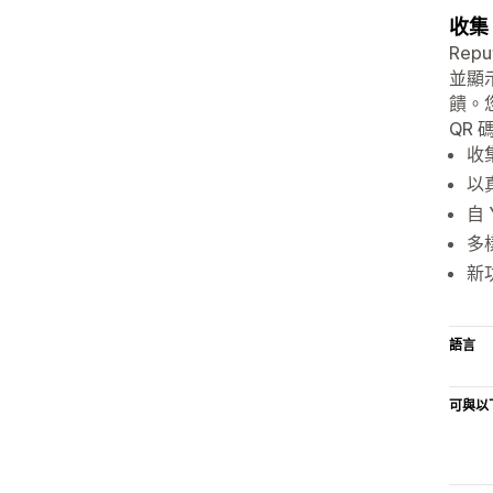
收集
Rep
並顯示
饋。
QR
收
以
自 
多
新
語言
可與以