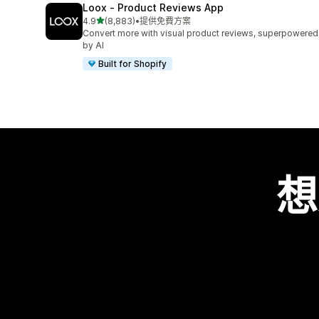
Loox ‑ Product Reviews App
滿分 5 顆星
4.9
(8,883)
•
提供免費方案
共有 8883 則評價
Convert more with visual product reviews, superpowered
by AI
Built for Shopify
想