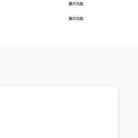
顯示功能
顯示功能
星級評等
徽章
輪播
網格版面配置
評論移轉