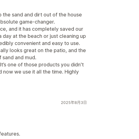
p the sand and dirt out of the house
n absolute game-changer.
ance, and it has completely saved our
a day at the beach or just cleaning up
redibly convenient and easy to use.
ally looks great on the patio, and the
ff sand and mud.
 It’s one of those products you didn't
 now we use it all the time. Highly
2025年8月3日
features.