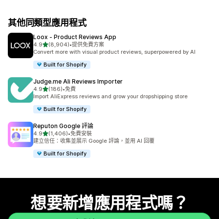
其他同類型應用程式
Loox ‑ Product Reviews App
滿分 5 顆星
4.9
(8,904)
•
提供免費方案
共有 8904 則評價
Convert more with visual product reviews, superpowered by AI
Built for Shopify
Judge.me Ali Reviews Importer
滿分 5 顆星
4.9
(186)
•
免費
共有 186 則評價
Import AliExpress reviews and grow your dropshipping store
Built for Shopify
Reputon Google 評論
滿分 5 顆星
4.9
(1,406)
•
免費安裝
共有 1406 則評價
建立信任：收集並展示 Google 評論，並用 AI 回覆
Built for Shopify
想要新增應用程式嗎？