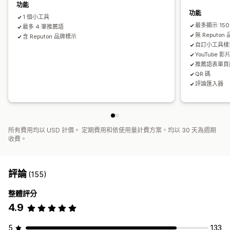
功能
功能
1 個小工具
最多顯示 15
最多 4 筆推薦語
無 Reputon
含 Reputon 品牌標示
自訂小工具樣
YouTube 影
推薦語表單頁
QR 碼
評論匯入器
所有費用均以 USD 計價。 定期費用和依使用量計費方案，均以 30 天為週期
收費。
評論
(155)
整體評分
4.9
5
133