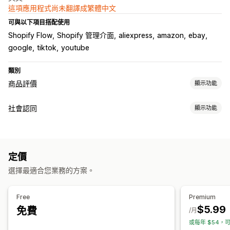
這項應用程式尚未翻譯成繁體中文
可與以下項目搭配使用
Shopify Flow
Shopify 管理介面
aliexpress
amazon
ebay
google
tiktok
youtube
類別
商品評價
顯示功能
顯示選項
社會認同
顯示功能
用戶推薦
附照片的評論
附影片的評論
星級評等
徽章
輪播
內容類型
網格版面配置
相片
評價
評論收集方式
定價
顯示選項
彈出式視窗
表單
QR 碼
匯入和匯出
評論移轉
選擇最適合您業務的方案。
評價數
自訂版面配置
分析
Free
Premium
$5.99
免費
互動追蹤
/月
或每年 $54，可