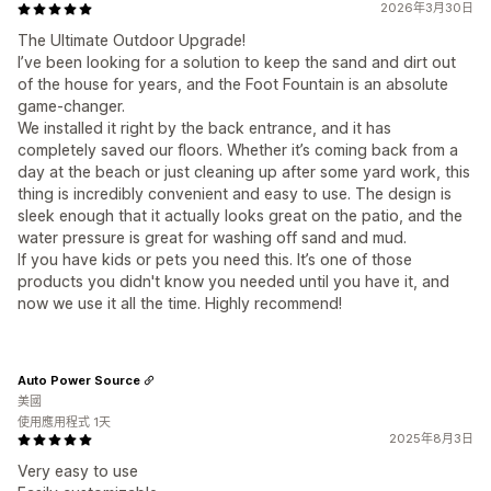
2026年3月30日
The Ultimate Outdoor Upgrade!
I’ve been looking for a solution to keep the sand and dirt out
of the house for years, and the Foot Fountain is an absolute
game-changer.
We installed it right by the back entrance, and it has
completely saved our floors. Whether it’s coming back from a
day at the beach or just cleaning up after some yard work, this
thing is incredibly convenient and easy to use. The design is
sleek enough that it actually looks great on the patio, and the
water pressure is great for washing off sand and mud.
If you have kids or pets you need this. It’s one of those
products you didn't know you needed until you have it, and
now we use it all the time. Highly recommend!
Auto Power Source
美國
使用應用程式 1天
2025年8月3日
Very easy to use