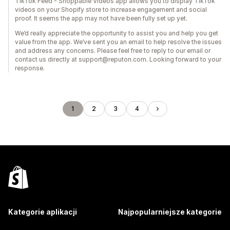
TikTok Feed ‑ Shoppable Videos app allows you to display TikTok
videos on your Shopify store to increase engagement and social
proof. It seems the app may not have been fully set up yet.
We’d really appreciate the opportunity to assist you and help you get
value from the app. We’ve sent you an email to help resolve the issues
and address any concerns. Please feel free to reply to our email or
contact us directly at support@reputon.com. Looking forward to your
response.
1
2
3
4
Kategorie aplikacji
Najpopularniejsze kategorie