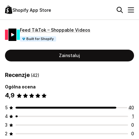
Shopify App Store
Feed TikTok – Shoppable Videos
Built for Shopify
Zainstaluj
Recenzje
(42)
Ogólna ocena
4,9
5
40
4
1
3
0
2
0