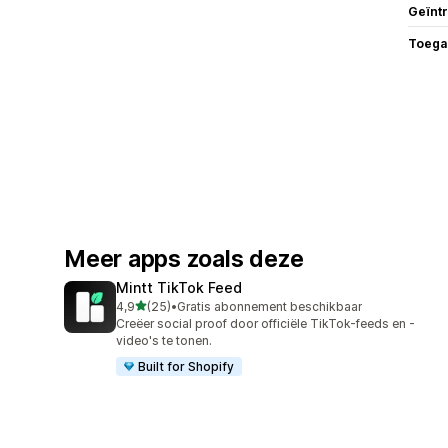
Geïnt
Toega
Meer apps zoals deze
Mintt TikTok Feed
van 5 sterren
4,9
(25)
•
Gratis abonnement beschikbaar
25 recensies in totaal
Creëer social proof door officiële TikTok-feeds en -
video's te tonen.
Built for Shopify