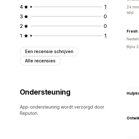
4
1
24 min
app
3
0
2
0
Fresh 
1
1
Nederl
Bijna 
Een recensie schrijven
Alle recensies
Ondersteuning
Hulpb
App-ondersteuning wordt verzorgd door
Reputon.
Ontwik