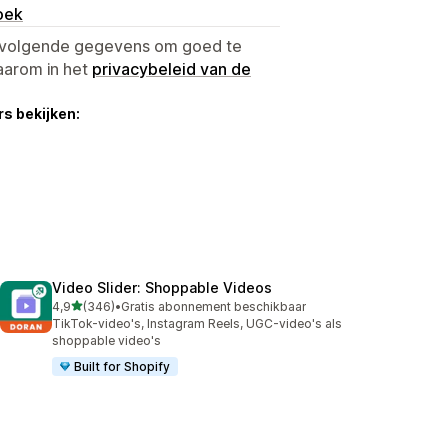
oek
e volgende gegevens om goed te
aarom in het
privacybeleid van de
s bekijken:
Video Slider: Shoppable Videos
van 5 sterren
4,9
(346)
•
Gratis abonnement beschikbaar
346 recensies in totaal
TikTok-video's, Instagram Reels, UGC-video's als
shoppable video's
Built for Shopify