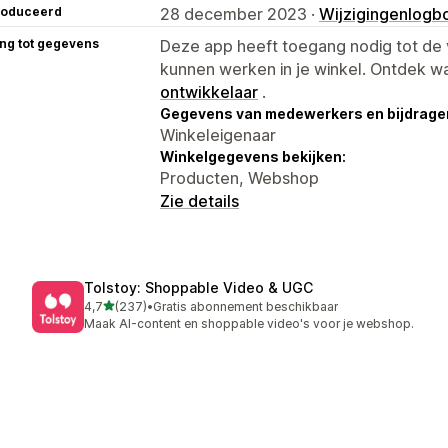
roduceerd
28 december 2023 ·
Wijzigingenlogb
ng tot gegevens
Deze app heeft toegang nodig tot d
kunnen werken in je winkel. Ontdek w
ontwikkelaar
.
Gegevens van medewerkers en bijdrager
Winkeleigenaar
Winkelgegevens bekijken:
Producten, Webshop
Zie details
Tolstoy: Shoppable Video & UGC
van 5 sterren
4,7
(237)
•
Gratis abonnement beschikbaar
237 recensies in totaal
Maak AI-content en shoppable video's voor je webshop.