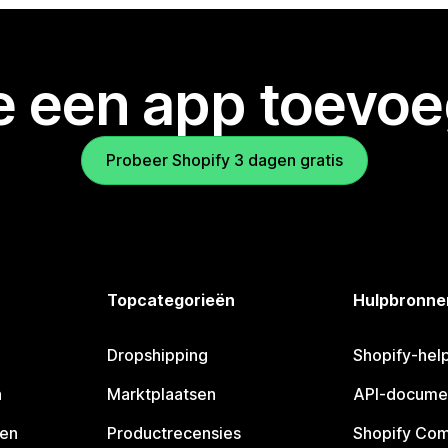
je een app toevo
Probeer Shopify 3 dagen gratis
Topcategorieën
Hulpbronne
Dropshipping
Shopify-hel
n
Marktplaatsen
API-docume
pen
Productrecensies
Shopify Co