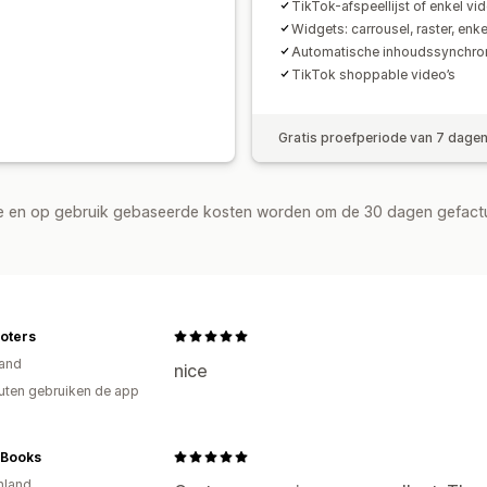
TikTok-afspeellijst of enkel vi
Widgets: carrousel, raster, enk
Automatische inhoudssynchron
TikTok shoppable video’s
Gratis proefperiode van 7 dage
de en op gebruik gebaseerde kosten worden om de 30 dagen gefact
oters
and
nice
uten gebruiken de app
 Books
nland