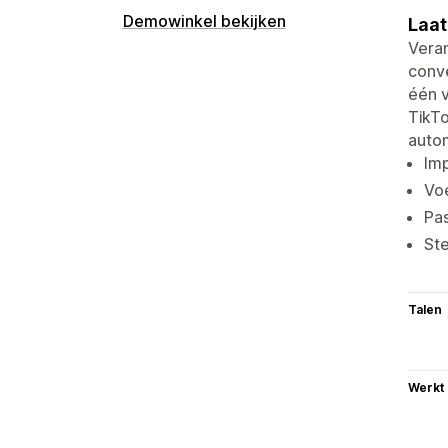
Demowinkel bekijken
Laat
Veran
conv
één v
TikTo
autom
Imp
Voe
Pa
Ste
Talen
Werkt