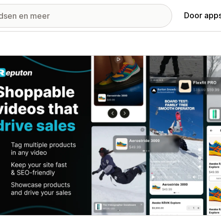
Door apps
ij met uitgelichte afbeeldingen