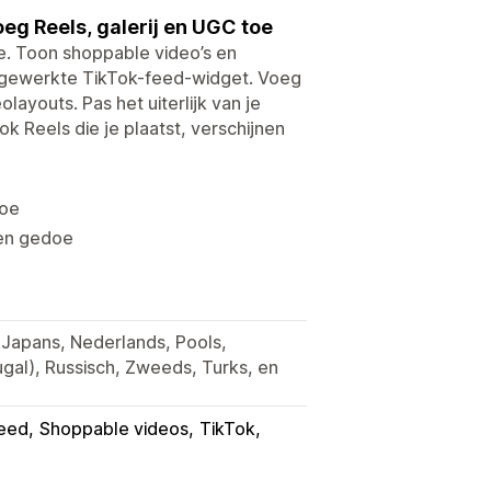
oeg Reels, galerij en UGC toe
e. Toon shoppable video’s en
ijgewerkte TikTok-feed-widget. Voeg
olayouts. Pas het uiterlijk van je
 Reels die je plaatst, verschijnen
toe
een gedoe
s, Japans, Nederlands, Pools,
ugal), Russisch, Zweeds, Turks, en
eed
Shoppable videos
TikTok