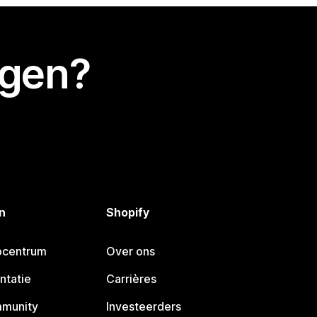
egen?
n
Shopify
pcentrum
Over ons
ntatie
Carrières
mmunity
Investeerders