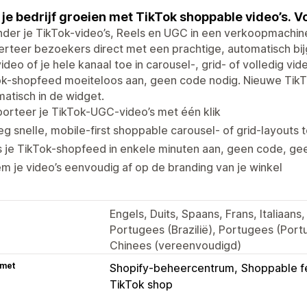
 je bedrijf groeien met TikTok shoppable video’s. V
der je TikTok-video’s, Reels en UGC in een verkoopmachin
erteer bezoekers direct met een prachtige, automatisch b
ideo of je hele kanaal toe in carousel-, grid- of volledig vide
k-shopfeed moeiteloos aan, geen code nodig. Nieuwe TikTok
atisch in de widget.
orteer je TikTok-UGC-video’s met één klik
g snelle, mobile-first shoppable carousel- of grid-layouts 
s je TikTok-shopfeed in enkele minuten aan, geen code, g
m je video’s eenvoudig af op de branding van je winkel
Engels, Duits, Spaans, Frans, Italiaan
Portugees (Brazilië), Portugees (Port
Chinees (vereenvoudigd)
 met
Shopify-beheercentrum
Shoppable f
TikTok shop