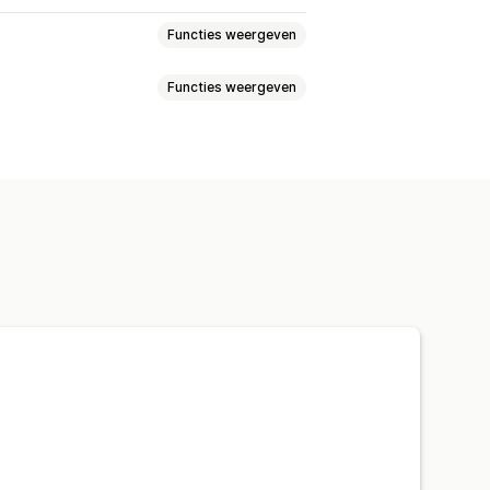
Functies weergeven
Functies weergeven
elen
Aan winkelwagen toevoegen
eerdere kanalen
es
o
Videospeler
Videowidget
els
Mobiel responsief