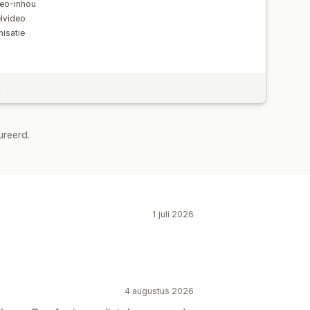
deo-inhou
elvideo
isatie
n
ureerd.
1 juli 2026
4 augustus 2026