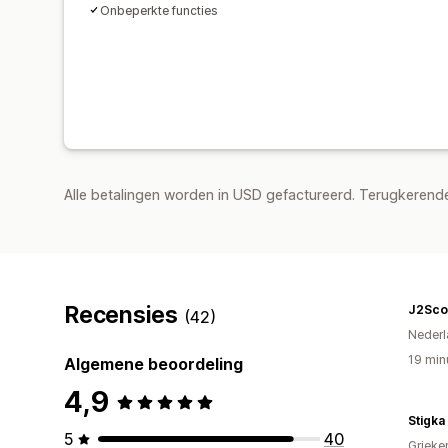
Onbeperkte functies
Alle betalingen worden in USD gefactureerd. Terugkeren
Recensies
J2Sco
(42)
Nederl
19 min
Algemene beoordeling
4,9
Stigka
5
40
Grieke