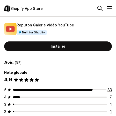
Shopify App Store
Reputon Galerie vidéo YouTube
Built for Shopify
Installer
Avis
(92)
Note globale
4,9
5
83
4
7
3
1
2
1