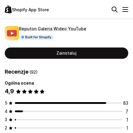
Shopify App Store
Reputon Galeria Wideo YouTube
Built for Shopify
Zainstaluj
Recenzje
(92)
Ogólna ocena
4,9
5
83
4
7
3
1
2
1