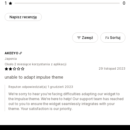
1
0
Napisz recenzję
Zawęź
Sortuj
AKEEYO
Japonia
Około 2 miesiące korzystania z aplikacji
29 listopad 2023
unable to adapt impulse theme
Reputon odpowiedział(a) 1 grudzień 2023
We're sorry to hear you're facing difficulties adapting our widget to
the Impulse theme. We're here to help! Our support team has reached
out to you to ensure the widget seamlessly integrates with your
theme. Your satisfaction is our priority.