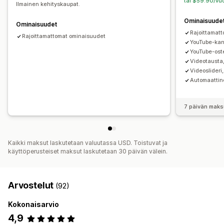
tai $59.90/vuo
Ilmainen kehityskaupat.
Ominaisuude
Ominaisuudet
Rajoittamatt
Rajoittamattomat ominaisuudet
YouTube-kana
YouTube-oste
Videotausta
Videoslideri,
Automaattin
7 päivän maks
Kaikki maksut laskutetaan valuutassa USD. Toistuvat ja
käyttöperusteiset maksut laskutetaan 30 päivän välein.
Arvostelut
(92)
Kokonaisarvio
4,9