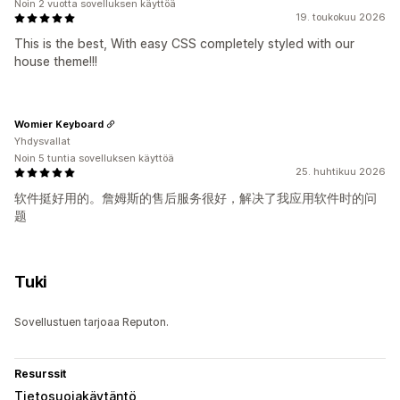
Noin 2 vuotta sovelluksen käyttöä
19. toukokuu 2026
This is the best, With easy CSS completely styled with our
house theme!!!
Womier Keyboard
Yhdysvallat
Noin 5 tuntia sovelluksen käyttöä
25. huhtikuu 2026
软件挺好用的。詹姆斯的售后服务很好，解决了我应用软件时的问
题
Tuki
Sovellustuen tarjoaa Reputon.
Resurssit
Tietosuojakäytäntö