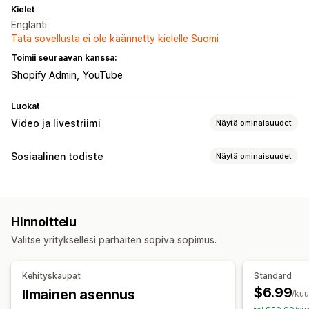
Kielet
Englanti
Tätä sovellusta ei ole käännetty kielelle Suomi
Toimii seuraavan kanssa:
Shopify Admin
YouTube
Luokat
Video ja livestriimi
Näytä ominaisuudet
Videoiden hallinnointi
Sosiaalinen todiste
Näytä ominaisuudet
Ostoa tarjoavat videot
Automaattinen toisto
Sisältötyypit
Lisää ostoskoriin
Interaktiivinen video
UGC
UGC
Kuvat
Videot
Kelat
Mukautukset
Hinnoittelu
Näyttövaihtoehdot
Videon tuonti
Videotausta
Videosoitin
Valitse yrityksellesi parhaiten sopiva sopimus.
Ostoa tarjoavat syötteet
Video-pienohjelma
Sulautetut videot
Ponnahdusilmoitukset
Karusellit
Analytiikka
Kehityskaupat
Standard
$6.99
Ilmainen asennus
Sitoutumisen seuranta
/ku