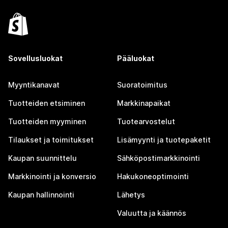
Sovellusluokat
Pääluokat
Myyntikanavat
Suoratoimitus
Tuotteiden etsiminen
Markkinapaikat
Tuotteiden myyminen
Tuotearvostelut
Tilaukset ja toimitukset
Lisämyynti ja tuotepaketit
Kaupan suunnittelu
Sähköpostimarkkinointi
Markkinointi ja konversio
Hakukoneoptimointi
Kaupan hallinnointi
Lähetys
Valuutta ja käännös