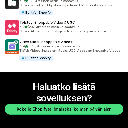
/ 5 tähteä
4,9
(25)
•
Ilmainen sopimus saatavilla
25 arvostelua yhteensä
Create social proof by showing official TikTok feeds & videos.
Built for Shopify
Tolstoy: Shoppable Video & UGC
/ 5 tähteä
4,7
(237)
•
Ilmainen sopimus saatavilla
237 arvostelua yhteensä
Create AI content and shoppable videos for your storefront.
Video Slider: Shoppable Videos
/ 5 tähteä
4,9
(347)
•
Ilmainen sopimus saatavilla
347 arvostelua yhteensä
TikTok Videos, Instagram Reels, UGC Videos as Shoppable Videos
Built for Shopify
Haluatko lisätä
sovelluksen?
Kokeile Shopifyta ilmaiseksi kolmen päivän ajan