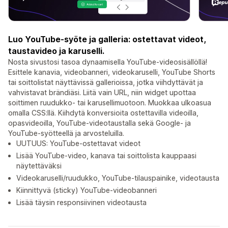
Luo YouTube-syöte ja galleria: ostettavat videot,
taustavideo ja karuselli.
Nosta sivustosi tasoa dynaamisella YouTube-videosisällöllä!
Esittele kanavia, videobanneri, videokaruselli, YouTube Shorts
tai soittolistat näyttävissä gallerioissa, jotka viihdyttävät ja
vahvistavat brändiäsi. Liitä vain URL, niin widget upottaa
soittimen ruudukko- tai karusellimuotoon. Muokkaa ulkoasua
omalla CSS:llä. Kiihdytä konversioita ostettavilla videoilla,
opasvideoilla, YouTube-videotaustalla sekä Google- ja
YouTube-syötteellä ja arvosteluilla.
UUTUUS: YouTube-ostettavat videot
Lisää YouTube-video, kanava tai soittolista kauppaasi
näytettäväksi
Videokaruselli/ruudukko, YouTube-tilauspainike, videotausta
Kiinnittyvä (sticky) YouTube-videobanneri
Lisää täysin responsiivinen videotausta