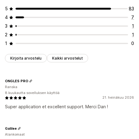
5
83
4
7
3
1
2
1
1
0
Kirjoita arvostelu
Kaikki arvostelut
ONGLES PRO
Ranska
8 kuukautta sovelluksen käyttöä
21. heinäkuu 2026
Super application et excellent support. Merci Dan !
Galilee
Alankomaat