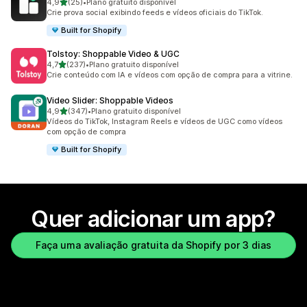
de 5 estrelas
4,9
(25)
•
Plano gratuito disponível
25 avaliações ao todo
Crie prova social exibindo feeds e vídeos oficiais do TikTok.
Built for Shopify
Tolstoy: Shoppable Video & UGC
de 5 estrelas
4,7
(237)
•
Plano gratuito disponível
237 avaliações ao todo
Crie conteúdo com IA e vídeos com opção de compra para a vitrine.
Video Slider: Shoppable Videos
de 5 estrelas
4,9
(347)
•
Plano gratuito disponível
347 avaliações ao todo
Vídeos do TikTok, Instagram Reels e vídeos de UGC como vídeos
com opção de compra
Built for Shopify
Quer adicionar um app?
Faça uma avaliação gratuita da Shopify por 3 dias