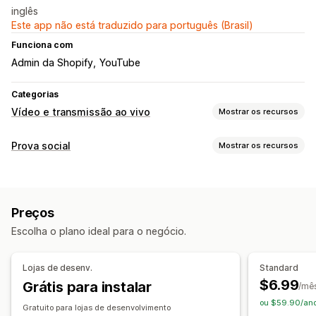
inglês
Este app não está traduzido para português (Brasil)
Funciona com
Admin da Shopify
YouTube
Categorias
Vídeo e transmissão ao vivo
Mostrar os recursos
Gestão de vídeos
Prova social
Mostrar os recursos
Vídeos com opção de compra
Reprodução automática
Tipos de conteúdo
Adicionar ao carrinho
Vídeo interativo
UGC
UGC
Fotos
Vídeos
Reels
Personalização
Preços
Opções de exibição
Importação de vídeo
Plano de fundo dos vídeos
Escolha o plano ideal para o negócio.
Feeds com opção de compra
Reprodutor de vídeo
Widget de vídeo
Vídeos incorporados
Pop-ups
Carrosséis
Análises
Lojas de desenv.
Standard
$6.99
Grátis para instalar
Acompanhamento de engajamento
/mê
ou $59.90/ano
Gratuito para lojas de desenvolvimento