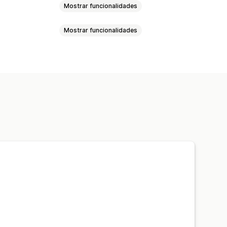
Mostrar funcionalidades
Mostrar funcionalidades
eprodução automática
o
UGC
Leitor de vídeo
Widget de vídeo
sséis