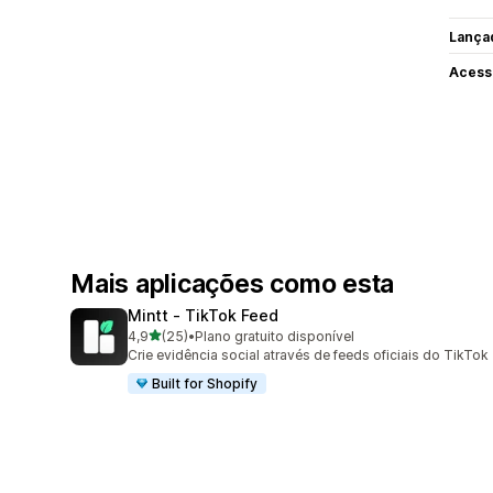
Lança
Acess
Mais aplicações como esta
Mintt ‑ TikTok Feed
de 5 estrelas
4,9
(25)
•
Plano gratuito disponível
25 total de avaliações
Crie evidência social através de feeds oficiais do TikTok
Built for Shopify