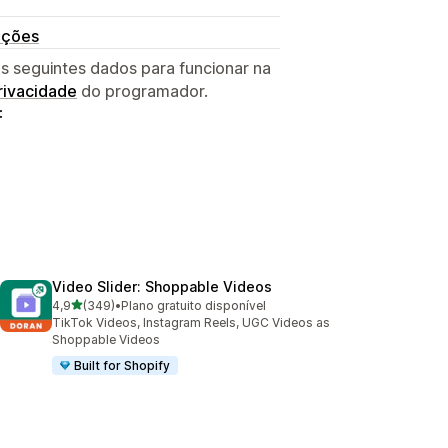
ações
s seguintes dados para funcionar na
privacidade
do programador.
:
Video Slider: Shoppable Videos
de 5 estrelas
4,9
(349)
•
Plano gratuito disponível
349 total de avaliações
TikTok Videos, Instagram Reels, UGC Videos as
Shoppable Videos
Built for Shopify