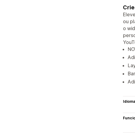
Crie
Eleve
ou pl
o wid
perso
YouT
NO
Adi
Lay
Ba
Ad
Idiom
Funci