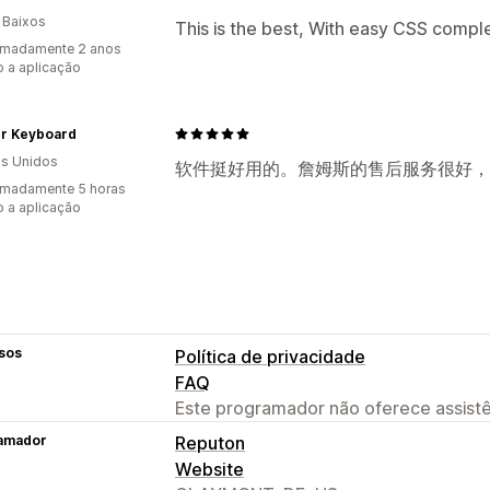
 Baixos
This is the best, With easy CSS comple
imadamente 2 anos
 a aplicação
r Keyboard
s Unidos
软件挺好用的。詹姆斯的售后服务很好，
imadamente 5 horas
 a aplicação
sos
Política de privacidade
FAQ
Este programador não oferece assistê
amador
Reputon
Website