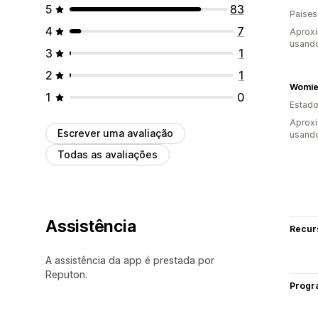
5
83
Países
4
7
Aprox
usando
3
1
2
1
Womie
1
0
Estado
Aprox
Escrever uma avaliação
usando
Todas as avaliações
Assistência
Recur
A assistência da app é prestada por
Reputon.
Progr