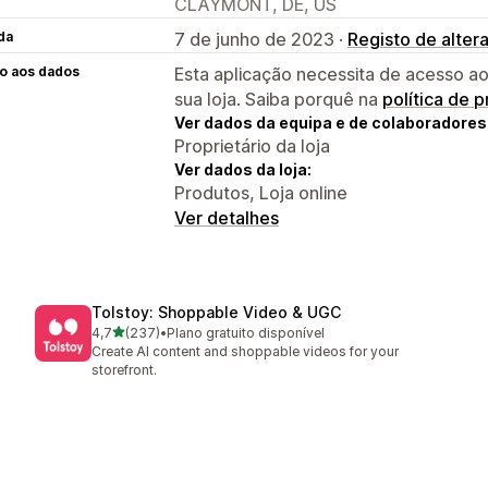
CLAYMONT, DE, US
da
7 de junho de 2023 ·
Registo de alter
o aos dados
Esta aplicação necessita de acesso ao
sua loja. Saiba porquê na
política de 
Ver dados da equipa e de colaboradores
Proprietário da loja
Ver dados da loja:
Produtos, Loja online
Ver detalhes
Tolstoy: Shoppable Video & UGC
de 5 estrelas
4,7
(237)
•
Plano gratuito disponível
237 total de avaliações
Create AI content and shoppable videos for your
storefront.