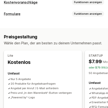
Kostenvoranschläge
Funktionen anzeigen
Preisbildungsregeln
Formulare
Funktionen anzeigen
Preis ausblenden
Preis-Login
Ein- und Ausblenden
Formulararten
Angebot anfordern
Angebot in Bestellung umwandeln
Kostenvoranschläge
Großhandel
Gegenangebote
Benutzerdefinierte Regeln
Preisgestaltung
Mehrere Währungen
Anpassung
Wähle den Plan, der am besten zu deinem Unternehmen passt.
Drag-&-Drop-Editor
Schriftart und Farbe
Anpassung
Benutzerdefinierte Felder
Eingebettete Formulare
Individuelle Anzeige
Schaltflächen
Angebotsformular
Lite
STARTUP
E-Mail-Vorlagen
Mehrere Sprachen
Rechnungen
Mehrere Sprachen
PDF-Generierung
$7.99
Kostenlos
/ Mo
Benutzerdefiniertes Links
Datei-Upload
Popups
oder $79.99/Ja
Datenmanagement
50 Angebotsan
Umfasst
E-Mail-Antworten
Datenexport
Dashboard
Benachrichtigungen
Nur 5 Angebote
Status-Tracking
Analysen
Adminbereich-Benachrichtigungen
Umfasst
20 Produkte für Angebotsanfragen
Automatische E-Mail-Antworten
E-Mail-Vorlagen
Angebot per Anruf / E-Mail anfordern
Angebotsform
Preis und „In den Warenkorb“-Button verbergen
WhatsApp-A
Angebotsaktualisierungen
E-Mail-Benachrichtigungen
„Powered by“-Logo
PDF-Angebot
Erweiterter 
RFQ-Formular