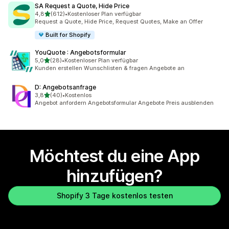
SA Request a Quote, Hide Price
von 5 Sternen
4,8
(612)
•
Kostenloser Plan verfügbar
612 Rezensionen insgesamt
Request a Quote, Hide Price, Request Quotes, Make an Offer
Built for Shopify
YouQuote : Angebotsformular
von 5 Sternen
5,0
(28)
•
Kostenloser Plan verfügbar
28 Rezensionen insgesamt
Kunden erstellen Wunschlisten & fragen Angebote an
D: Angebotsanfrage
von 5 Sternen
3,8
(40)
•
Kostenlos
40 Rezensionen insgesamt
Angebot anfordern Angebotsformular Angebote Preis ausblenden
Möchtest du eine App
hinzufügen?
Shopify 3 Tage kostenlos testen