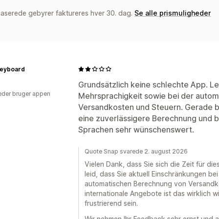
baserede gebyrer faktureres hver 30. dag.
Se alle prismuligheder
Keyboard
Grundsätzlich keine schlechte App. L
der bruger appen
Mehrsprachigkeit sowie bei der auto
Versandkosten und Steuern. Gerade b
eine zuverlässigere Berechnung und 
Sprachen sehr wünschenswert.
Quote Snap svarede 2. august 2026
Vielen Dank, dass Sie sich die Zeit für 
leid, dass Sie aktuell Einschränkungen be
automatischen Berechnung von Versandko
internationale Angebote ist das wirklich w
frustrierend sein.
Wir nehmen Ihr Feedback sehr ernst und a