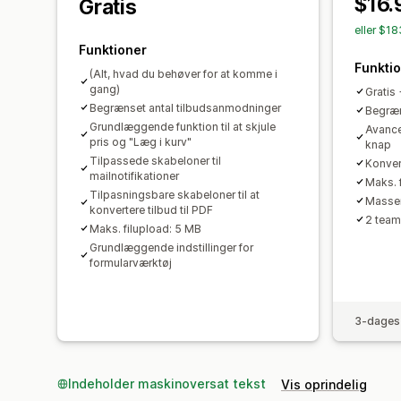
$16.
Gratis
eller $1
Funktioner
Funkti
(Alt, hvad du behøver for at komme i
gang)
Gratis 
Begrænset antal tilbudsanmodninger
Begræn
Grundlæggende funktion til at skjule
Avancer
pris og "Læg i kurv"
knap
Tilpassede skabeloner til
Konvert
mailnotifikationer
Maks. 
Tilpasningsbare skabeloner til at
Masser
konvertere tilbud til PDF
2 team
Maks. filupload: 5 MB
Grundlæggende indstillinger for
formularværktøj
3-dages 
Indeholder maskinoversat tekst
Vis oprindelig