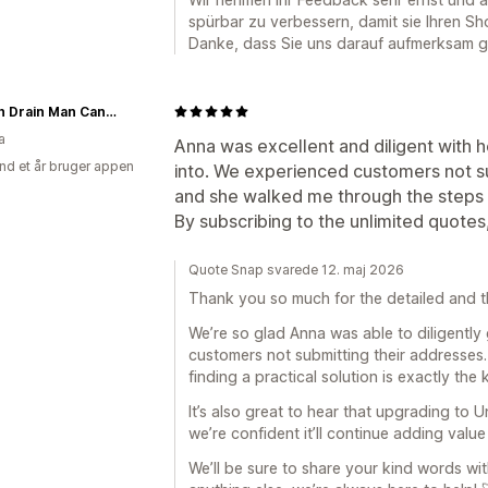
spürbar zu verbessern, damit sie Ihren Sho
Danke, dass Sie uns darauf aufmerksam 
French Drain Man Canada
a
Anna was excellent and diligent with he
nd et år bruger appen
into. We experienced customers not su
and she walked me through the steps on
By subscribing to the unlimited quotes, i
Quote Snap svarede 12. maj 2026
Thank you so much for the detailed and t
We’re so glad Anna was able to diligently
customers not submitting their addresses
finding a practical solution is exactly the
It’s also great to hear that upgrading to 
we’re confident it’ll continue adding valu
We’ll be sure to share your kind words wi