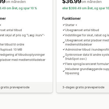
99
$36.99
om måneden
om måneden
83.49 om året, og spar 10 %
eller $399.49 om året, og spar 1
oner
Funktioner
+
Starter +
set antal tilbud
Ubegrænset antal tilbud
et skjul af pris og "Læg i kurv"-
Indstillinger for skat, rabat og 
Ubegrænset antal pladser med
er tilbud til ordre
medlemstilladelser
filupload: 10 MB
Administrer tilbud i kundeprofi
edigering af tilbudsoplysninger
Synkroniser data til andre sys
(HubSpot osv.)
pladser med medlemstilladelser
Flere sprog/avanceret formular
Inkluderer grundlæggende suppo
tilpasning
gratis prøveperiode
3-dages gratis prøveperiode