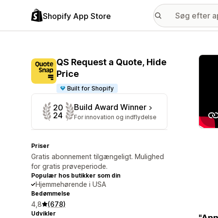
Shopify App Store
Galle
QS Request a Quote, Hide
Price
Built for Shopify
Build Award Winner
20
24
For innovation og indflydelse
Priser
Gratis abonnement tilgængeligt. Mulighed
for gratis prøveperiode.
Populær hos butikker som din
Hjemmehørende i USA
Bedømmelse
4,8
(678)
Udvikler
"Anm