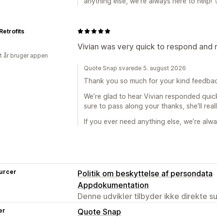
anything else, we’re always here to help! 
Retrofits
Vivian was very quick to respond and 
et år bruger appen
Quote Snap svarede 5. august 2026
Thank you so much for your kind feedba
We’re glad to hear Vivian responded quick
sure to pass along your thanks, she’ll real
If you ever need anything else, we’re alwa
urcer
Politik om beskyttelse af persondata
Appdokumentation
Denne udvikler tilbyder ikke direkte s
er
Quote Snap