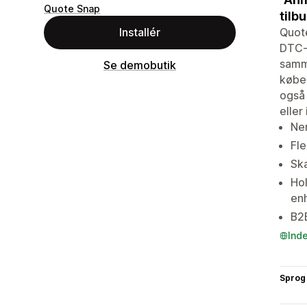
Quote Snap
tilb
Quote
Installér
DTC-k
samme
Se demobutik
køber
også 
eller 
Nem
Fle
Ska
Hol
en
B2
Ind
Sprog