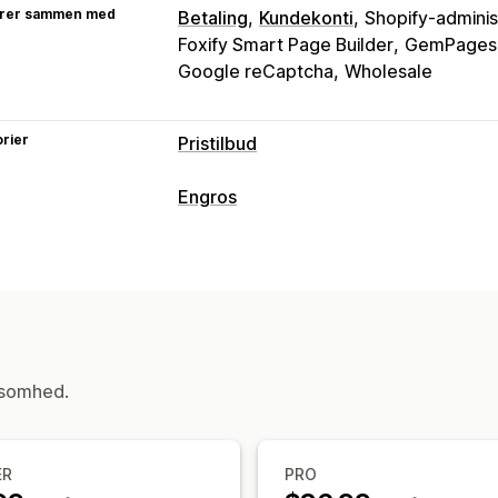
rer sammen med
Betaling
Kundekonti
Shopify-adminis
Foxify Smart Page Builder
GemPages 
Google reCaptcha
Wholesale
rier
Pristilbud
Prisregler
Engros
Skjul pris
Prislogin
Vis og skjul
Anmo
Prismuligheder
Konvertér tilbud til ordre
Tilpassede 
Tilpassede priser
Rabatkoder
Nettov
Tilpasning
Ordrestyring
Tilpasset visning
Knapper
Tilbudsfo
Ordrekladder
Leveringsmuligheder
Generering af PDF-filer
Filupload
Po
Import og eksport
ksomhed.
Notifikationer
Administratorunderretninger
Automat
Tilbudsopdateringer
Mailnotifikation
ER
PRO