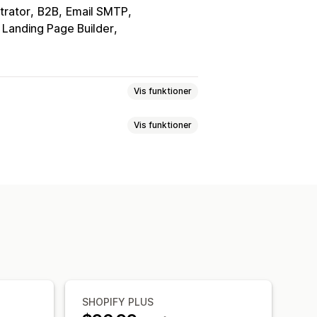
trator
B2B
Email SMTP
Landing Page Builder
Vis funktioner
Vis funktioner
d om et tilbud
regler
Multivaluta
ilkår
Multivaluta
rmular
Fakturaer
Flere sprog
Multivaluta
API-adgang
p op-vinduer
iske mailsvar
Mailskabeloner
er
SHOPIFY PLUS