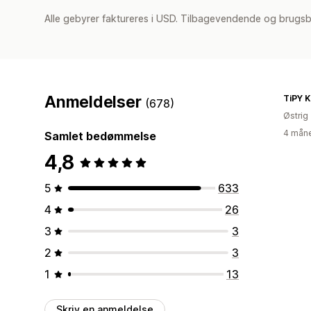
Alle gebyrer faktureres i USD. Tilbagevendende og brugs
Anmeldelser
TiPY 
(678)
Østrig
4 måne
Samlet bedømmelse
4,8
5
633
4
26
3
3
2
3
1
13
Skriv en anmeldelse