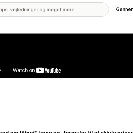
Gennem
ri med udvalgte billeder
od om tilbud"-knap og -formular til at skjule prise