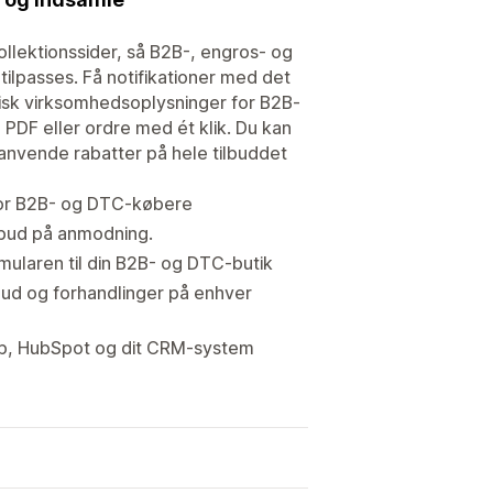
llektionssider, så B2B-, engros- og
tilpasses. Få notifikationer med det
isk virksomhedsoplysninger for B2B-
 PDF eller ordre med ét klik. Du kan
 anvende rabatter på hele tilbuddet
for B2B- og DTC-købere
ilbud på anmodning.
mularen til din B2B- og DTC-butik
bud og forhandlinger på enhver
mp, HubSpot og dit CRM-system