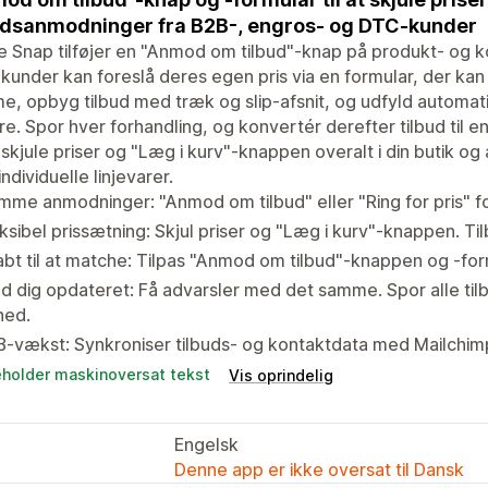
udsanmodninger fra B2B-, engros- og DTC-kunder
 Snap tilføjer en "Anmod om tilbud"-knap på produkt- og ko
under kan foreslå deres egen pris via en formular, der kan 
, opbyg tilbud med træk og slip-afsnit, og udfyld automat
e. Spor hver forhandling, og konvertér derefter tilbud til en
skjule priser og "Læg i kurv"-knappen overalt i din butik og
individuelle linjevarer.
me anmodninger: "Anmod om tilbud" eller "Ring for pris" 
ksibel prissætning: Skjul priser og "Læg i kurv"-knappen. T
bt til at matche: Tilpas "Anmod om tilbud"-knappen og -for
d dig opdateret: Få advarsler med det samme. Spor alle til
hed.
B-vækst: Synkroniser tilbuds- og kontaktdata med Mailchi
eholder maskinoversat tekst
Vis oprindelig
Engelsk
Denne app er ikke oversat til Dansk