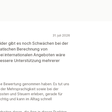
31. juli 2026
eider gibt es noch Schwächen bei der
matischen Berechnung von
ei internationalen Angeboten wäre
bessere Unterstützung mehrerer
diese Bewertung genommen haben. Es tut uns
i der Mehrsprachigkeit sowie bei der
sten und Steuern erleben, gerade für
ichtig und kann im Alltag schnell
rbeiten daran, die App in diesen Punkten