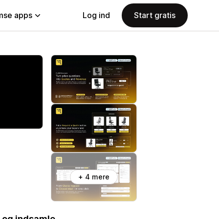
se apps
Log ind
Start gratis
+ 4 mere
r og indsamle