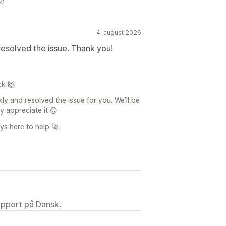
🚀
4. august 2026
resolved the issue. Thank you!
ck 🙌
ly and resolved the issue for you. We’ll be
ly appreciate it 😊
ys here to help 🚀
upport på Dansk.