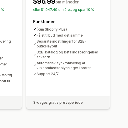
$96.99
om måneden
0 %
eller $1,047.49 om året, og spar 10 %
Funktioner
(Kun Shopify Plus)
Få et tilbud med det samme
levering
Separate indstillinger for B2B-
butikslayout
B2B-katalog og betalingsbetingelser
anvendt
len
Automatisk synkronisering af
temer
virksomhedsoplysninger i ordrer
Support 24/7
værktøj
rt til
3-dages gratis prøveperiode