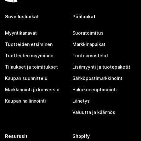
Sovellusluokat
Pääluokat
Myyntikanavat
Suoratoimitus
Tuotteiden etsiminen
Markkinapaikat
Tuotteiden myyminen
Tuotearvostelut
Tilaukset ja toimitukset
Lisämyynti ja tuotepaketit
Kaupan suunnittelu
Sähköpostimarkkinointi
Markkinointi ja konversio
Hakukoneoptimointi
Kaupan hallinnointi
Lähetys
Valuutta ja käännös
Resurssit
Shopify