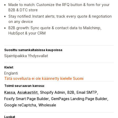
Made to match: Customize the RFQ button & form for your
B2B & DTC store
Stay notified: Instant alerts; track every quote & negotiation
on any device
B2B growth: Sync quote & contact data to Mailchimp,
HubSpot & your CRM
Suosittu samankaltaisissa kaupoissa
Sijaintipaikka Yhdysvallat
Kielet
Englanti
Tätä sovellusta ei ole käännetty kielelle Suomi
Toimii seuraavan kanssa:
Kassa
Asiakastilit
Shopify Admin
B2B
Email SMTP
Foxify Smart Page Builder
GemPages Landing Page Builder
Google reCaptcha
Wholesale
Luokat