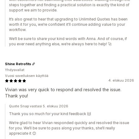
steps together and finding a practical solution is exactly the kind of
support we aim to provide.
It’s also great to hear that upgrading to Unlimited Quotes has been
worth it for you, we’re confident it’ll continue adding value to your
workflow.
We’ll be sure to share your kind words with Anna. And of course, if
you ever need anything else, we’re always here to help! 🚀
Shine Retrofits
Yhdysvallat
Vuosi sovelluksen käyttöä
4. elokuu 2026
Vivian was very quick to respond and resolved the issue.
Thank you!
Quote Snap vastasi 5. elokuu 2026
Thank you so much for your kind feedback 🙌
We’re glad to hear Vivian responded quickly and resolved the issue
for you. We’ll be sure to pass along your thanks, she’ll really
appreciate it 😊