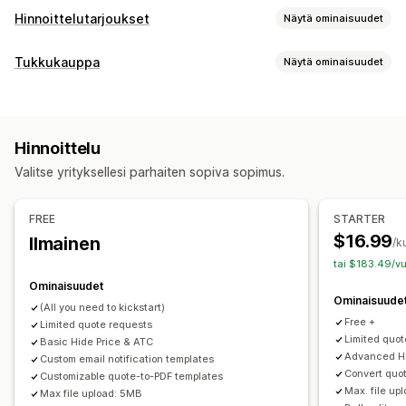
Hinnoittelutarjoukset
Näytä ominaisuudet
Hinnoittelusäännöt
Tukkukauppa
Näytä ominaisuudet
Piilota hinta
Hintakirjautuminen
Näytä ja piilota
Hinnoitteluvaihtoehdot
Pyydä tarjous
Muunna tarjouspyyntö tilaukseksi
Mukautettu hinnoittelu
Alennuskoodit
Maksuehdot
Mukautetut säännöt
Monta valuuttaa
Hinnoittelu
Monta valuuttaa
Mukautukset
Valitse yrityksellesi parhaiten sopiva sopimus.
Tilausten hallinta
Mukautettu näyttö
Painikkeet
Tarjouslomake
Laskut
Tilausluonnokset
Toimitusvaihtoehdot
Monta valuuttaa
Monikielisyys
PDF-generointi
FREE
STARTER
API-pääsy
Tuonti ja vienti
Tiedostojen lataus (lähettäminen)
Ponnahdusilmoitukset
$16.99
Ilmainen
/k
tai $183.49/vu
Ilmoitukset
Ominaisuudet
Ylläpitohälytykset
Automaattiset sähköpostivastaukset
Ominaisuude
(All you need to kickstart)
Sähköpostimallit
Tarjouspäivitykset
Free +
Limited quote requests
Sähköposti-ilmoitukset
Limited quo
Basic Hide Price & ATC
Advanced Hi
Custom email notification templates
Convert quot
Customizable quote-to-PDF templates
Max. file up
Max file upload: 5MB