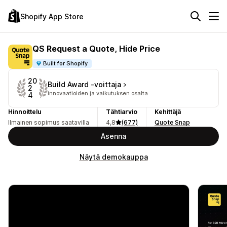
Shopify App Store
QS Request a Quote, Hide Price
Built for Shopify
20
Build Award ‑voittaja
2
innovaatioiden ja vaikutuksen osalta
4
Hinnoittelu
Tähtiarvio
Kehittäjä
Ilmainen sopimus saatavilla
4,8
(677)
Quote Snap
Asenna
Näytä demokauppa