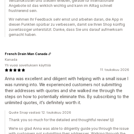
Versandkosten und Steuern erleben, gerade für internationale
Angebote ist das wirklich wichtig und kann im Alltag schnell
frustrierend sein.
Wir nehmen Ihr Feedback sehr ernst und arbeiten daran, die App in
diesen Punkten spürbar zu verbessern, damit sie Ihren Shop künftig
zuverlässiger unterstützt. Danke, dass Sie uns darauf aufmerksam
gemacht haben.
French Drain Man Canada
Kanada
Yli vuosi sovelluksen käyttöä
11. toukokuu 2026
Anna was excellent and diligent with helping with a small issue I
was running into. We experienced customers not submitting
their addresses with quotes and she walked me through the
steps on how to potentially eliminate this. By subscribing to the
unlimited quotes, it's definitely worth it.
Quote Snap vastasi 12. toukokuu 2026
Thank you so much for the detailed and thoughtful review! 🙌
We’re so glad Anna was able to diligently guide you through the issue
with customers not submitting their addresses. Walking through the