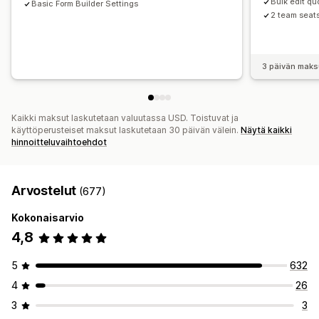
Bulk edit qu
Basic Form Builder Settings
2 team seat
3 päivän maks
Kaikki maksut laskutetaan valuutassa USD. Toistuvat ja
käyttöperusteiset maksut laskutetaan 30 päivän välein.
Näytä kaikki
hinnoitteluvaihtoehdot
Arvostelut
(677)
Kokonaisarvio
4,8
5
632
4
26
3
3