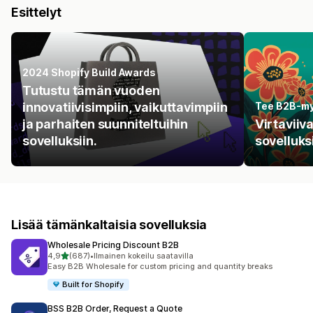
Esittelyt
2024 Shopify Build Awards
Tutustu tämän vuoden
innovatiivisimpiin, vaikuttavimpiin
Tee B2B-my
ja parhaiten suunniteltuihin
Virtaviiv
sovelluksiin.
sovelluksi
Lisää tämänkaltaisia sovelluksia
Wholesale Pricing Discount B2B
/ 5 tähteä
4,9
(687)
•
Ilmainen kokeilu saatavilla
687 arvostelua yhteensä
Easy B2B Wholesale for custom pricing and quantity breaks
Built for Shopify
BSS B2B Order, Request a Quote