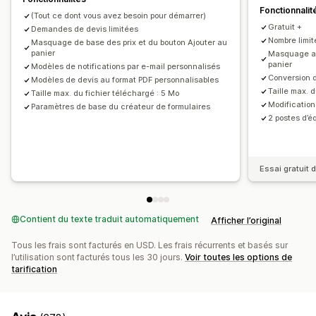
Notifications
Fonctionnalit
(Tout ce dont vous avez besoin pour démarrer)
Alertes administrateur
Gratuit +
Demandes de devis limitées
Réponses automatiques aux e-mails
Modèles d’e-mails
Nombre limit
Masquage de base des prix et du bouton Ajouter au
panier
Masquage av
Mises à jour de devis
Notifications par e-mail
panier
Modèles de notifications par e-mail personnalisés
Conversion 
Modèles de devis au format PDF personnalisables
Taille max. 
Taille max. du fichier téléchargé : 5 Mo
Modification
Paramètres de base du créateur de formulaires
2 postes d’é
Essai gratuit d
Contient du texte traduit automatiquement
Afficher l’original
Tous les frais sont facturés en USD. Les frais récurrents et basés sur
l’utilisation sont facturés tous les 30 jours.
Voir toutes les options de
tarification