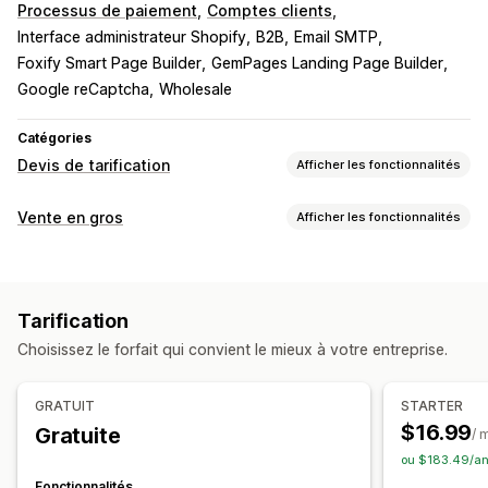
Processus de paiement
Comptes clients
Interface administrateur Shopify
B2B
Email SMTP
Foxify Smart Page Builder
GemPages Landing Page Builder
Google reCaptcha
Wholesale
Catégories
Devis de tarification
Afficher les fonctionnalités
Règles de tarification
Vente en gros
Afficher les fonctionnalités
Masquer le prix
Connexion à la tarification
Options de tarification
Afficher et masquer
Demander un devis
Tarification personnalisée
Codes de réduction
Convertir le devis en commande
Règles personnalisées
Tarification
Délais de paiement
Devises multiples
Devises multiples
Choisissez le forfait qui convient le mieux à votre entreprise.
Gestion des commandes
Personnalisation
Commandes provisoires
Options d’expédition
Affichage personnalisé
Boutons
Formulaire de devis
GRATUIT
STARTER
Devises multiples
Accès API
Importation et exportation
Factures
Multilingue
Génération de PDF
$16.99
Gratuite
/ 
Importations de fichiers
Pop-ups
ou $183.49/an
Fonctionnalités