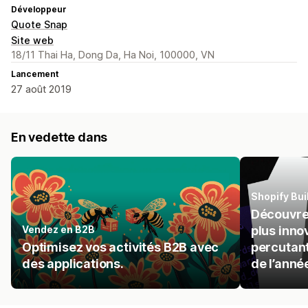
Développeur
Quote Snap
Site web
18/11 Thai Ha, Dong Da, Ha Noi, 100000, VN
Lancement
27 août 2019
En vedette dans
Shopify Bu
Découvrez
Vendez en B2B
plus inno
Optimisez vos activités B2B avec
percutant
des applications.
de l’anné