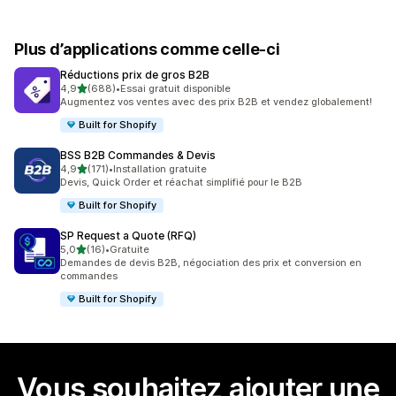
Plus d’applications comme celle-ci
Réductions prix de gros B2B
étoile(s) sur 5
4,9
(688)
•
Essai gratuit disponible
688 avis au total
Augmentez vos ventes avec des prix B2B et vendez globalement!
Built for Shopify
BSS B2B Commandes & Devis
étoile(s) sur 5
4,9
(171)
•
Installation gratuite
171 avis au total
Devis, Quick Order et réachat simplifié pour le B2B
Built for Shopify
SP Request a Quote (RFQ)
étoile(s) sur 5
5,0
(16)
•
Gratuite
16 avis au total
Demandes de devis B2B, négociation des prix et conversion en
commandes
Built for Shopify
Vous souhaitez ajouter une