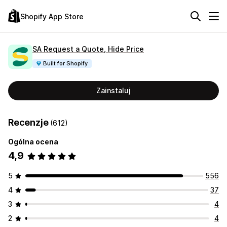
Shopify App Store
SA Request a Quote, Hide Price
Built for Shopify
Zainstaluj
Recenzje
(612)
Ogólna ocena
4,9
5
556
4
37
3
4
2
4