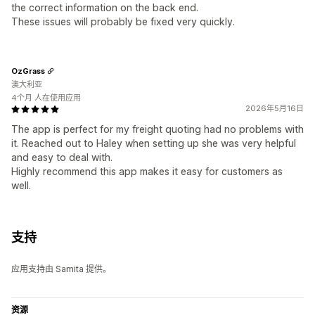
the correct information on the back end.
These issues will probably be fixed very quickly.
OzGrass
澳大利亚
4个月 人在使用应用
2026年5月16日
The app is perfect for my freight quoting had no problems with
it. Reached out to Haley when setting up she was very helpful
and easy to deal with.
Highly recommend this app makes it easy for customers as
well.
支持
应用支持由 Samita 提供。
资源