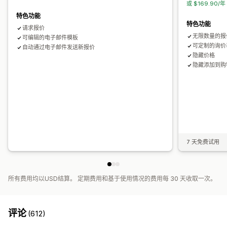
或 $169.90/
数据管理
特色功能
电子邮件回复
历史记录
验证码
特色功能
请求报价
无限数量的报
可编辑的电子邮件模板
可定制的询价
自动通过电子邮件发送新报价
隐藏价格
隐藏添加到购
7 天免费试用
所有费用均以USD结算。 定期费用和基于使用情况的费用每 30 天收取一次。
评论
(612)