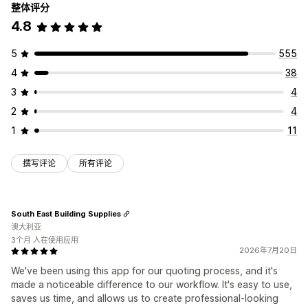
整体评分
4.8
5
555
4
38
3
4
2
4
1
11
撰写评论
所有评论
South East Building Supplies
澳大利亚
3个月 人在使用应用
2026年7月20日
We've been using this app for our quoting process, and it's
made a noticeable difference to our workflow. It's easy to use,
saves us time, and allows us to create professional-looking