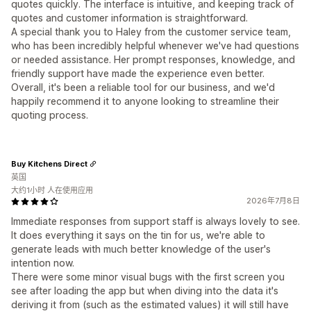
quotes quickly. The interface is intuitive, and keeping track of
quotes and customer information is straightforward.
A special thank you to Haley from the customer service team,
who has been incredibly helpful whenever we've had questions
or needed assistance. Her prompt responses, knowledge, and
friendly support have made the experience even better.
Overall, it's been a reliable tool for our business, and we'd
happily recommend it to anyone looking to streamline their
quoting process.
Buy Kitchens Direct
英国
大约1小时 人在使用应用
2026年7月8日
Immediate responses from support staff is always lovely to see.
It does everything it says on the tin for us, we're able to
generate leads with much better knowledge of the user's
intention now.
There were some minor visual bugs with the first screen you
see after loading the app but when diving into the data it's
deriving it from (such as the estimated values) it will still have