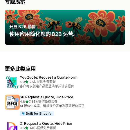
专题展示
开展 B2B 销售
使用应用简化您的 B2B 运营。
更多此类应用
YouQuote: Request a Quote Form
星（满分 5 星）
5.0
(28)
•
提供免费套餐
总共 28 条评论
客户可以创建产品愿望清单并请求报价
SB Request a Quote, Hide Price
星（满分 5 星）
4.8
(185)
•
提供免费套餐
总共 185 条评论
AI 报价生成器、请求报价表单及获取报价按钮
Built for Shopify
D: Request a Quote, Hide Price
星（满分 5 星）
3.8
(40)
•
提供免费套餐
总共 40 条评论