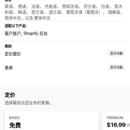
英语， 德语， 法语， 丹麦语， 西班牙语， 芬兰语， 日语， 意大
利语， 韩语， 荷兰语， 波兰语， 葡萄牙语（葡萄牙）， 瑞典语，
简体中文，以及 繁体中文
适配以下产品：
客户账户
Shopify 后台
类别
定价报价
显示功能
定价规则
表单
显示功能
隐藏价格
请求报价
将报价转化为订单
表单类型
自定义
定价报价
注册
批发
按钮
报价表单
弹出窗口
定价
自定义
选择最适合您业务的套餐。
通知
拖放式编辑器
字体和颜色
自定义字段
自定义 CSS
电子邮件模板
报价更新
电子邮件通知
自定义 JavaScript
嵌入式表单
电子邮件模板
多语言
BASIC
PREMIUM
GDPR 复选框
$16.99
免费
/