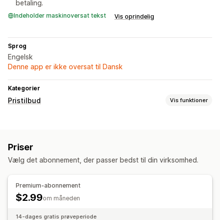
betaling.
Indeholder maskinoversat tekst
Vis oprindelig
Sprog
Engelsk
Denne app er ikke oversat til Dansk
Kategorier
Pristilbud
Vis funktioner
Prisregler
Anmod om et tilbud
Konvertér tilbud til ordre
Priser
Tilpasning
Vælg det abonnement, der passer bedst til din virksomhed.
Knapper
Tilbudsformular
Notifikationer
Premium-abonnement
$2.99
Mailskabeloner
Mailnotifikationer
om måneden
14-dages gratis prøveperiode