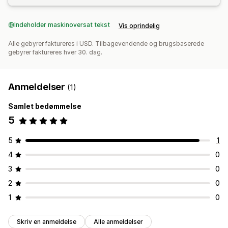
Indeholder maskinoversat tekst
Vis oprindelig
Alle gebyrer faktureres i USD. Tilbagevendende og brugsbaserede
gebyrer faktureres hver 30. dag.
Anmeldelser
(1)
Samlet bedømmelse
5
5
1
4
0
3
0
2
0
1
0
Skriv en anmeldelse
Alle anmeldelser