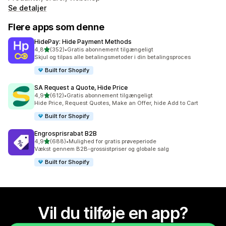
Se detaljer
Flere apps som denne
HidePay: Hide Payment Methods
ud af 5 stjerner
4,8
(352)
•
Gratis abonnement tilgængeligt
352 anmeldelser i alt
Skjul og tilpas alle betalingsmetoder i din betalingsproces
Built for Shopify
SA Request a Quote, Hide Price
ud af 5 stjerner
4,9
(612)
•
Gratis abonnement tilgængeligt
612 anmeldelser i alt
Hide Price, Request Quotes, Make an Offer, hide Add to Cart
Built for Shopify
Engrosprisrabat B2B
ud af 5 stjerner
4,9
(688)
•
Mulighed for gratis prøveperiode
688 anmeldelser i alt
Vækst gennem B2B-grossistpriser og globale salg
Built for Shopify
Vil du tilføje en app?