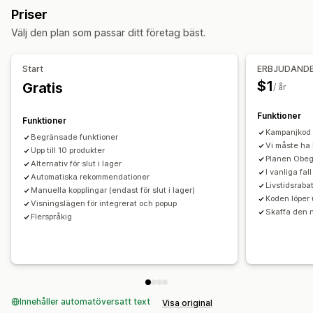
Priser
Erbjudanden och rekommendationer
Välj den plan som passar ditt företag bäst.
Produktrekommendationer
AI-rekommendationer
Start
ERBJUDANDE
$1
Gratis
/ år
Funktioner
Funktioner
Kampanjkod 
Begränsade funktioner
Vi måste ha b
Upp till 10 produkter
Planen Obeg
Alternativ för slut i lager
I vanliga fa
Automatiska rekommendationer
Livstidsraba
Manuella kopplingar (endast för slut i lager)
Koden löper 
Visningslägen för integrerat och popup
Skaffa den n
Flerspråkig
Innehåller automatöversatt text
Visa original