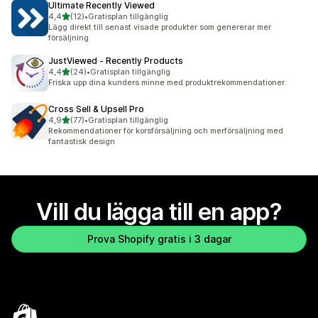
Ultimate Recently Viewed
av 5 stjärnor
4,4
(12)
•
Gratisplan tillgänglig
12 recensioner totalt
Lägg direkt till senast visade produkter som genererar mer
försäljning
JustViewed ‑ Recently Products
av 5 stjärnor
4,4
(24)
•
Gratisplan tillgänglig
24 recensioner totalt
Friska upp dina kunders minne med produktrekommendationer.
Cross Sell & Upsell Pro
av 5 stjärnor
4,9
(77)
•
Gratisplan tillgänglig
77 recensioner totalt
Rekommendationer för korsförsäljning och merförsäljning med
fantastisk design
Vill du lägga till en app?
Prova Shopify gratis i 3 dagar