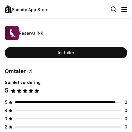
Shopify App Store
Reserva INK
Installer
Omtaler
(2)
Samlet vurdering
5
5
2
4
0
3
0
2
0