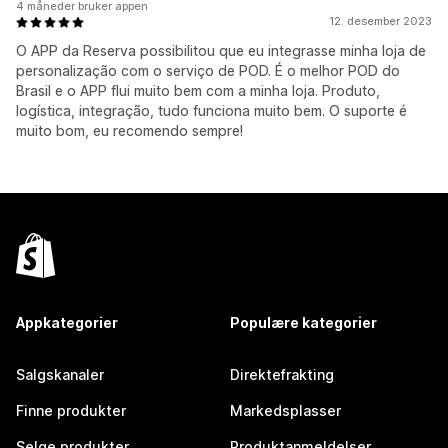
4 måneder bruker appen
12. desember 2023
O APP da Reserva possibilitou que eu integrasse minha loja de
personalização com o serviço de POD. É o melhor POD do
Brasil e o APP flui muito bem com a minha loja. Produto,
logística, integração, tudo funciona muito bem. O suporte é
muito bom, eu recomendo sempre!
Appkategorier
Populære kategorier
Salgskanaler
Direktefrakting
Finne produkter
Markedsplasser
Selge produkter
Produktanmeldelser