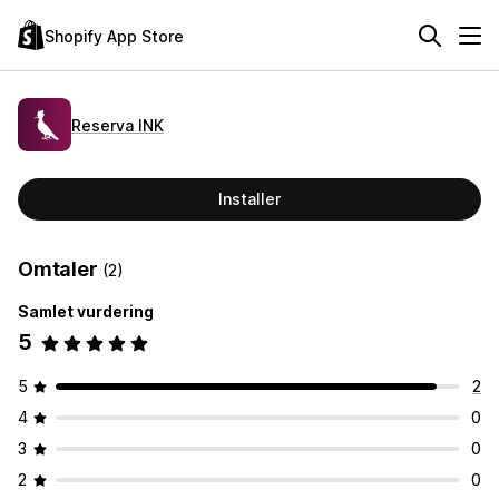
Shopify App Store
Reserva INK
Installer
Omtaler
(2)
Samlet vurdering
5
5
2
4
0
3
0
2
0