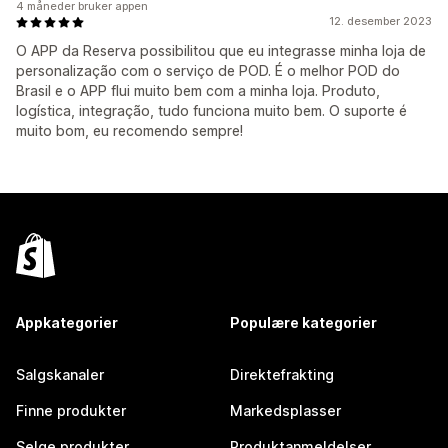
4 måneder bruker appen
12. desember 2023
O APP da Reserva possibilitou que eu integrasse minha loja de
personalização com o serviço de POD. É o melhor POD do
Brasil e o APP flui muito bem com a minha loja. Produto,
logística, integração, tudo funciona muito bem. O suporte é
muito bom, eu recomendo sempre!
Appkategorier
Populære kategorier
Salgskanaler
Direktefrakting
Finne produkter
Markedsplasser
Selge produkter
Produktanmeldelser