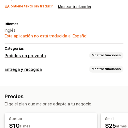
Contiene texto sin traducir
Mostrar traducción
Idiomas
Inglés
Esta aplicación no está traducida al Español
Categorías
Pedidos en preventa
Mostrar funciones
Personalización
Entrega y recogida
Mostrar funciones
Botones
Promoción de marca personalizada
Opciones de entrega
Texto personalizado
Notificaciones de correo electrónico
Múltiples sucursales
Precios
Opciones de recogida
Elige el plan que mejor se adapte a tu negocio.
Frente a la tienda
Tienda física
Múltiples sucursales
Seguimiento en tiempo real
Startup
Small
$10
$25
Notificaciones de correo electrónico
al mes
al mes