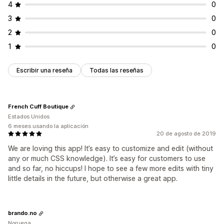
4
0
3
0
2
0
1
0
Escribir una reseña
Todas las reseñas
French Cuff Boutique
Estados Unidos
6 meses usando la aplicación
20 de agosto de 2019
We are loving this app! It’s easy to customize and edit (without
any or much CSS knowledge). It’s easy for customers to use
and so far, no hiccups! I hope to see a few more edits with tiny
little details in the future, but otherwise a great app.
brando.no
Noruega