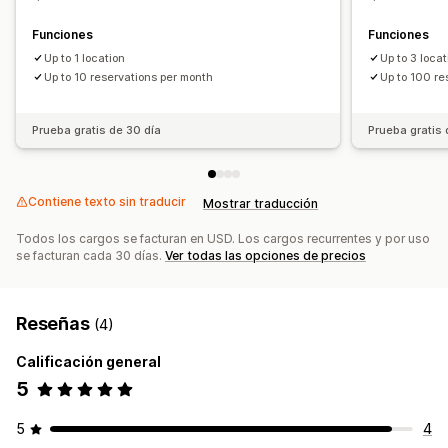
Funciones
Funciones
Up to 1 location
Up to 3 loca
Up to 10 reservations per month
Up to 100 re
Prueba gratis de 30 día
Prueba gratis 
Contiene texto sin traducir
Mostrar traducción
Todos los cargos se facturan en USD. Los cargos recurrentes y por uso
se facturan cada 30 días.
Ver todas las opciones de precios
Reseñas
(4)
Calificación general
5
5
4