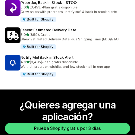
Preorder, Back In Stock ‑ STOQ
de 5 estrellas
5.0
(3,453)
•
Plan gratis disponible
3453 reseñas en total
Grow sales with preorders, 'notify me' & back in stock alerts
Built for Shopify
Essent Estimated Delivery Date
de 5 estrellas
5.0
(859)
•
Gratis
859 reseñas en total
Show Estimated Delivery Date Plus Shipping Time (EDD/ETA)
Built for Shopify
Notify Me! Back in Stock Alert
de 5 estrellas
4.9
(3,495)
•
Plan gratis disponible
3495 reseñas en total
Waitlist, preorder, wishlist and low stock - all in one app.
Built for Shopify
¿Quieres agregar una
aplicación?
Prueba Shopify gratis por 3 días