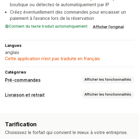
boutique ou détectez-le automatiquement par IP
Créez éventuellement des commandes pour encaisser un
paiement à l’avance lors de la réservation
Contient du texte traduit automatiquement
Afficher l’original
Langues
anglais
Cette application n’est pas traduite en français
Catégories
Pré-commandes
Afficher les fonctionnalités
Personnalisation
Livraison et retrait
Afficher les fonctionnalités
Boutons
Image de marque personnalisée
Options de livraison
Texte personnalisé
Notifications par e-mail
Multi-sites
Tarification
Options de retrait
Choisissez le forfait qui convient le mieux à votre entreprise.
À l’extérieur ou en drive
En magasin
Multi-sites