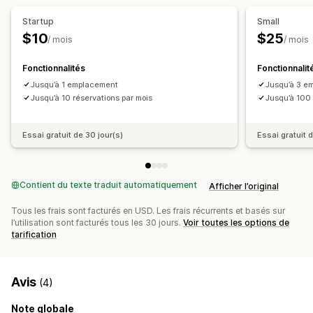
Suivi en temps réel
Startup
Small
$10
$25
Notifications par e-mail
/ mois
/ mois
Fonctionnalités
Fonctionnalit
Jusqu’à 1 emplacement
Jusqu’à 3 e
Jusqu’à 10 réservations par mois
Jusqu’à 100 
Essai gratuit de 30 jour(s)
Essai gratuit 
Contient du texte traduit automatiquement
Afficher l’original
Tous les frais sont facturés en USD. Les frais récurrents et basés sur
l’utilisation sont facturés tous les 30 jours.
Voir toutes les options de
tarification
Avis
(4)
Note globale