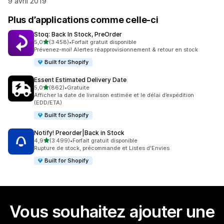
9 avril 2019
Plus d’applications comme celle-ci
Stoq: Back In Stock, PreOrder
étoile(s) sur 5
5,0
(3 458)
•
Forfait gratuit disponible
3458 avis au total
Prévenez-moi! Alertes réapprovisionnement & retour en stock
Built for Shopify
Essent Estimated Delivery Date
étoile(s) sur 5
5,0
(862)
•
Gratuite
862 avis au total
Afficher la date de livraison estimée et le délai d’expédition
(EDD/ETA)
Built for Shopify
Notify! Preorder|Back in Stock
étoile(s) sur 5
4,9
(3 499)
•
Forfait gratuit disponible
3499 avis au total
Rupture de stock, précommande et Listes d'Envies
Built for Shopify
Vous souhaitez ajouter une