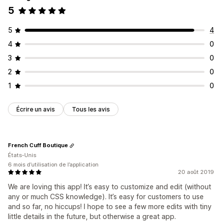
5
5
4
4
0
3
0
2
0
1
0
Écrire un avis
Tous les avis
French Cuff Boutique
États-Unis
6 mois d’utilisation de l’application
20 août 2019
We are loving this app! It’s easy to customize and edit (without
any or much CSS knowledge). It’s easy for customers to use
and so far, no hiccups! I hope to see a few more edits with tiny
little details in the future, but otherwise a great app.