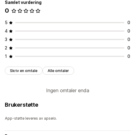
Samlet vurdering
0
5
0
4
0
3
0
2
0
1
0
Skriv en omtale
Alle omtaler
Ingen omtaler enda
Brukerstøtte
App-støtte leveres av apselo.