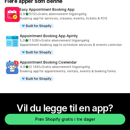
Flere apper som denne
Easy Appointment Booking App
av 5 stjerner
4,9
(512)
•
Gratis abonnement tilgjengelig
Totalt 512 omtaler
Booking app for services, classes, events, tickets & POS
Built for Shopify
Appointment Booking App Apntly
av 5 stjerner
5,0
(1 538)
•
Gratis abonnement tilgjengelig
Totalt 1538 omtaler
Appointment booking app to schedule services & events calendar
Built for Shopify
Appointment Booking Cowlendar
av 5 stjerner
4,9
(2 146)
•
Gratis abonnement tilgjengelig
Totalt 2146 omtaler
Booking app for appointments, rentals, events & booking forms.
Built for Shopify
Vil du legge til en app?
Prøv Shopify gratis i tre dager