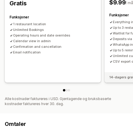
$9.99
Gratis
/ m
Datasynkronisering
E-postvarsler
Multisted
Betalinger
Innskudd
Funksjoner
Funksjoner
Everything in
1 restaurant location
Tilpasning
Up to 3 rest
Unlimited Bookings
Sporingssider
Programtillegg for kalender
Waitlist for 
Operating hours and date overrides
Deposits via
Tilpassede skjemaer
Calendar view in admin
Tilpassede varsler
WhatsApp in
Confirmation and cancellation
Up to 5 rem
Email notification
Unlimited cu
CSV export o
14-dagers gra
Alle kostnader faktureres i USD. Gjentagende og bruksbaserte
kostnader faktureres hver 30. dag.
Omtaler