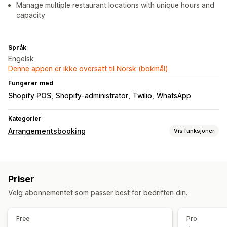
Manage multiple restaurant locations with unique hours and
capacity
Språk
Engelsk
Denne appen er ikke oversatt til Norsk (bokmål)
Fungerer med
Shopify POS
Shopify-administrator
Twilio
WhatsApp
Kategorier
Arrangementsbooking
Vis funksjoner
Arrangementstype
Avtaler
Tjenester
Reservasjoner
Fysisk
Nettbasert
Priser
Tilpassede hendelser
Velg abonnementet som passer best for bedriften din.
Administrasjon av avtaler
Kalender
Planlegging
Tidsluker
Blokker datoer
Free
Pro
Multibooking
Kanseller avtale
Kapasitetsgrenser