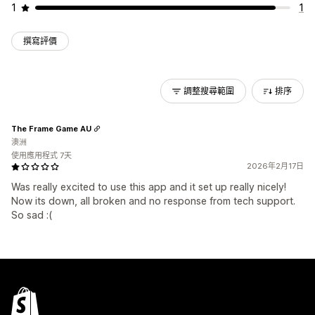
1
1
撰寫評價
調整搜尋範圍
排序
The Frame Game AU
澳洲
使用應用程式 7天
2026年2月17日
Was really excited to use this app and it set up really nicely!
Now its down, all broken and no response from tech support.
So sad :(