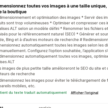
mensionnez toutes vos images à une taille unique,
e la boutique
imensionnement et optimisation des images * Servir des image
uits sont trop volumineuses * Optimiser et compresser ce
alises ALT selon un modèle défini * Renommer les fichiers 
isés pour le référencement naturel (SEO) * Générer et soum
e, Bing et à d’autres moteurs de recherche # Redimension
ensionnez automatiquement toutes les images selon les dim
 manuellement. Configurez l’option souhaitée, l’application s
dimensionnez automatiquement toutes vos images, optimise
ises ALT
 images de plus petite taille amélioreront le SEO du site et of
teurs de recherche
imensionnez les images pour éviter le téléchargement de fi
areils mobiles, etc.
tient du texte traduit automatiquement
Afficher l’original
es
anglais