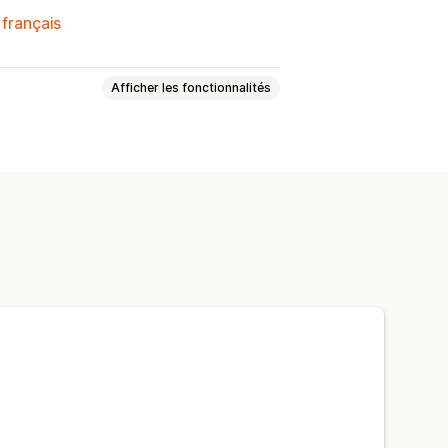
 français
Afficher les fonctionnalités
on d’images
SEO
Texte alternatif
ompression