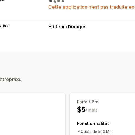
Cette application n’est pas traduite en
ories
Éditeur d’images
Optimisation d’images
Optimisation automatique
Compressi
Édition en bloc
Texte alternatif
Noms des fichiers
C
ntreprise.
Forfait Pro
$5
/ mois
Fonctionnalités
Quota de 500 Mo