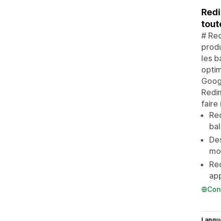
Redi
tout
# Red
prod
les b
optim
Googl
Redim
faire
Re
bal
Des
mo
Red
app
Con
Langu