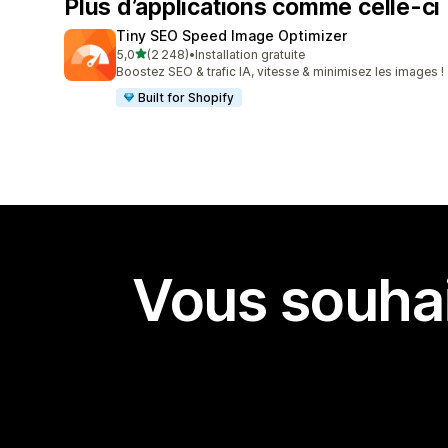
Plus d’applications comme celle-ci
Tiny SEO Speed Image Optimizer
étoile(s) sur 5
5,0
(2 248)
•
Installation gratuite
2248 avis au total
Boostez SEO & trafic IA, vitesse & minimisez les images !
Built for Shopify
Vous souhai