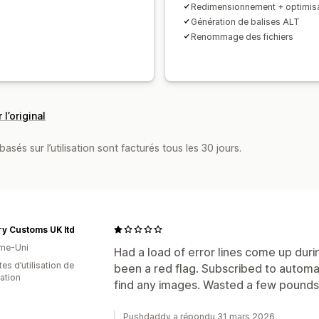
Redimensionnement + optimisa
Génération de balises ALT
Renommage des fichiers
 l’original
asés sur l’utilisation sont facturés tous les 30 jours.
y Customs UK ltd
me-Uni
Had a load of error lines come up duri
es d’utilisation de
been a red flag. Subscribed to automa
cation
find any images. Wasted a few pounds f
Pushdaddy a répondu 31 mars 2026