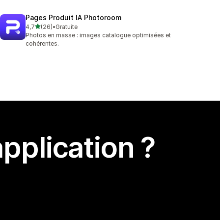
Pages Produit IA Photoroom
étoile(s) sur 5
4,7
(26)
•
Gratuite
26 avis au total
Photos en masse : images catalogue optimisées et
cohérentes.
pplication ?