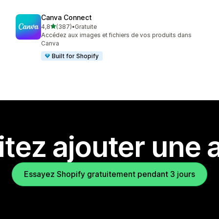
Canva Connect
étoile(s) sur 5
4,8
(387)
•
Gratuite
387 avis au total
Accédez aux images et fichiers de vos produits dans
Canva
Built for Shopify
tez ajouter une a
Essayez Shopify gratuitement pendant 3 jours