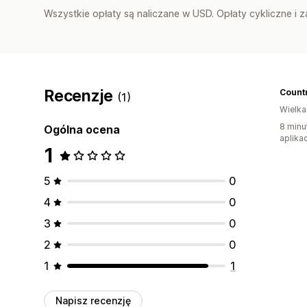
Wszystkie opłaty są naliczane w USD. Opłaty cykliczne i 
Recenzje
Countr
(1)
Wielka
8 minu
Ogólna ocena
aplikac
1
5
0
4
0
3
0
2
0
1
1
Napisz recenzję