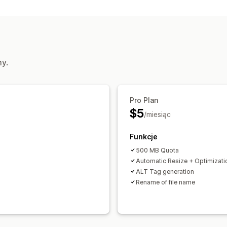
Automatyczna optymalizacja
Kompre
Alternatywny tekst
Edycja zbiorcza
Alternatywny tekst
Nazwy plików
Ko
my.
Pro Plan
$5
/miesiąc
Funkcje
500 MB Quota
Automatic Resize + Optimizati
ALT Tag generation
Rename of file name