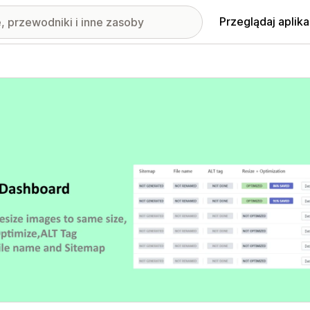
Przeglądaj aplika
nione obrazy w galerii