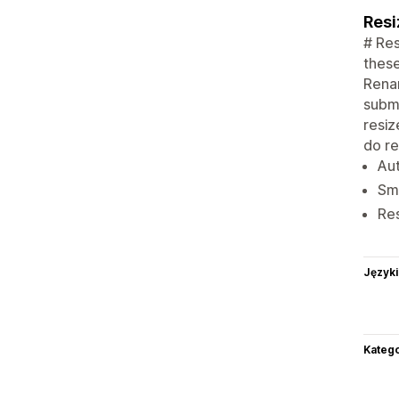
Resi
# Res
these
Renam
submi
resiz
do re
Aut
Sma
Res
Języki
Katego