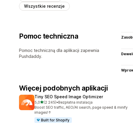
Wszystkie recenzje
Pomoc techniczna
Zasob
Pomoc techniczną dla aplikacji zapewnia
Dewel
Pushdaddy.
Wprow
Więcej podobnych aplikacji
Tiny SEO Speed Image Optimizer
na 5 gwiazdek
5,0
(2 245)
•
Bezpłatna instalacja
Łączna liczba recenzji: 2245
Boost SEO traffic, AEO/AI search, page speed & minify
images!↑
Built for Shopify