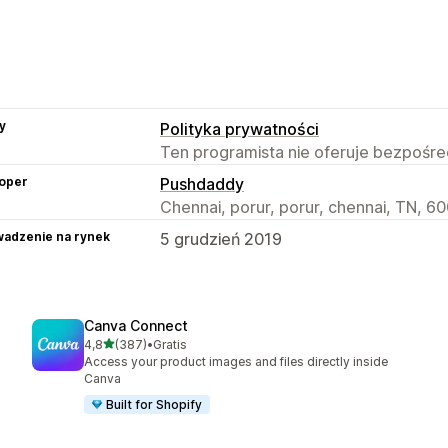
y
Polityka prywatności
Ten programista nie oferuje bezpośred
oper
Pushdaddy
Chennai, porur, porur, chennai, TN, 60
adzenie na rynek
5 grudzień 2019
Canva Connect
na 5 gwiazdek
4,8
(387)
•
Gratis
Łączna liczba recenzji: 387
Access your product images and files directly inside
Canva
Built for Shopify