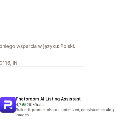
niego wsparcia w języku: Polski.
0116, IN
Photoroom AI Listing Assistant
na 5 gwiazdek
4,7
(26)
•
Gratis
Łączna liczba recenzji: 26
Bulk edit product photos: optimized, consistent catalog
images