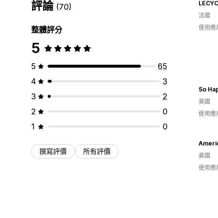
評論
LECY
(70)
法國
使用應
整體評分
5
5
65
4
3
So Ha
3
2
美國
2
0
使用應
1
0
Americ
撰寫評價
所有評價
美國
使用應