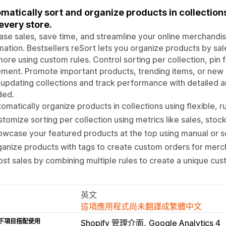
matically sort and organize products in collection
 every store.
ase sales, save time, and streamline your online merchandis
ation. Bestsellers reSort lets you organize products by sale
ore using custom rules. Control sorting per collection, pin
ment. Promote important products, trending items, or new a
updating collections and track performance with detailed an
ded.
omatically organize products in collections using flexible, r
tomize sorting per collection using metrics like sales, stoc
wcase your featured products at the top using manual or 
anize products with tags to create custom orders for merc
st sales by combining multiple rules to create a unique cu
英文
這項應用程式尚未翻譯成繁體中文
下項目搭配使用
Shopify 管理介面
Google Analytics 4