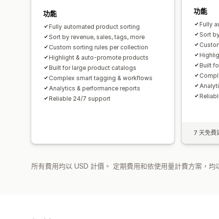
功能
功能
Fully 
Fully automated product sorting
Sort b
Sort by revenue, sales, tags, more
Custom
Custom sorting rules per collection
Highli
Highlight & auto-promote products
Built f
Built for large product catalogs
Comple
Complex smart tagging & workflows
Analyt
Analytics & performance reports
Reliab
Reliable 24/7 support
7 天免費
所有費用均以 USD 計價。 定期費用和依使用量計費方案，均以