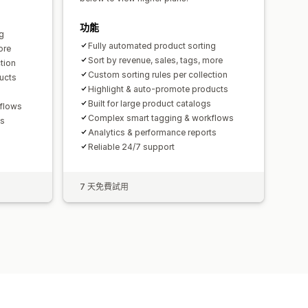
功能
g
Fully automated product sorting
ore
Sort by revenue, sales, tags, more
tion
Custom sorting rules per collection
ucts
Highlight & auto-promote products
Built for large product catalogs
flows
Complex smart tagging & workflows
ts
Analytics & performance reports
Reliable 24/7 support
7 天免費試用