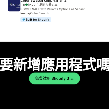
Color Swatch King: Variants
滿分 5 顆星
5.0
(2,775)
•
提供免費方案
共有 2775 則評價
BOOST SALE with Variants Options as Variant
Image/Color Swatch
Built for Shopify
要新增應用程式
免費試用 Shopify 3 天