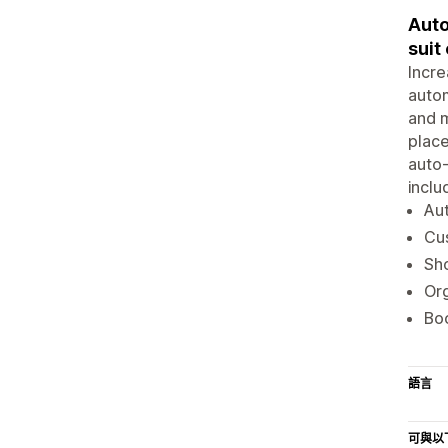
Auto
suit
Incre
autom
and m
place
auto-
inclu
Aut
Cus
Sho
Org
Boo
語言
可與以