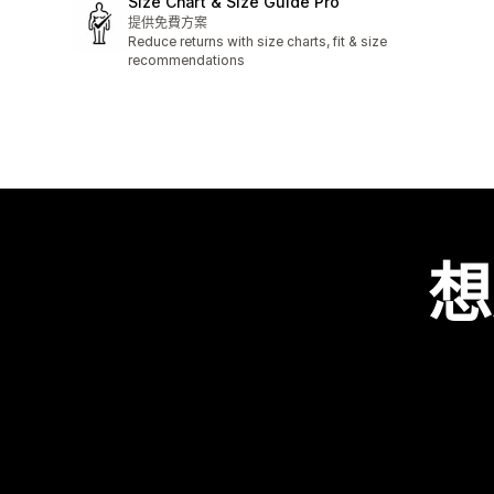
Size Chart & Size Guide Pro
提供免費方案
Reduce returns with size charts, fit & size
recommendations
想