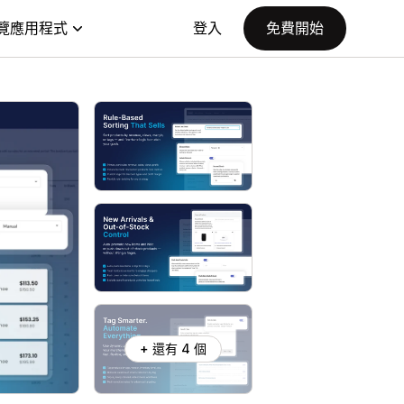
覽應用程式
登入
免費開始
+ 還有 4 個