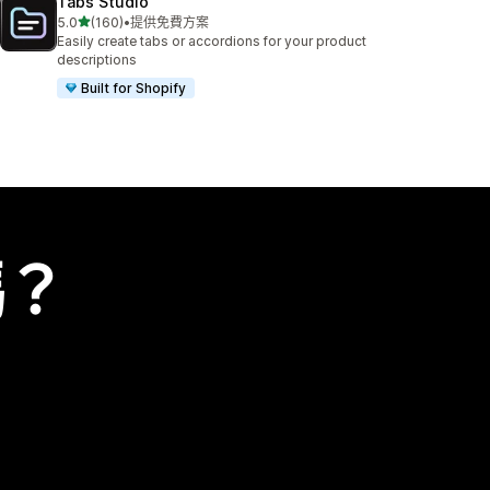
Tabs Studio
滿分 5 顆星
5.0
(160)
•
提供免費方案
共有 160 則評價
Easily create tabs or accordions for your product
descriptions
Built for Shopify
嗎？