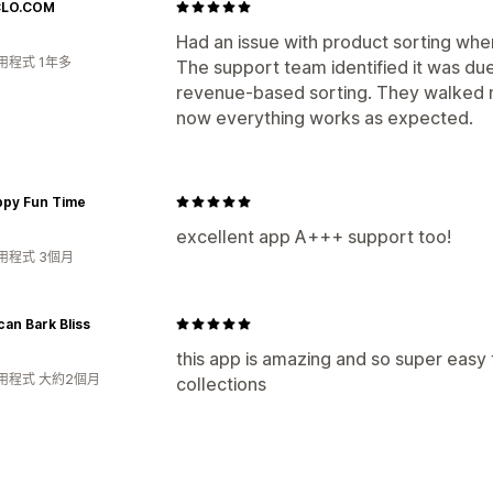
CLO.COM
Had an issue with product sorting whe
用程式 1年多
The support team identified it was due 
revenue-based sorting. They walked m
now everything works as expected.
ppy Fun Time
excellent app A+++ support too!
用程式 3個月
an Bark Bliss
this app is amazing and so super easy
用程式 大約2個月
collections