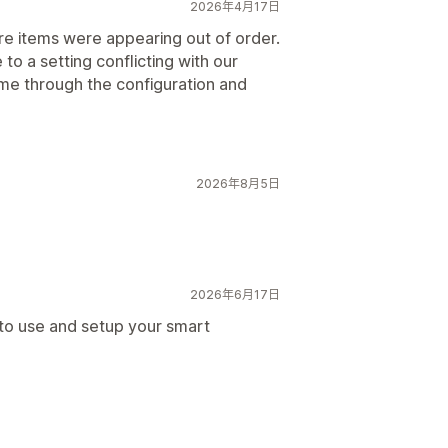
2026年4月17日
re items were appearing out of order.
to a setting conflicting with our
e through the configuration and
2026年8月5日
2026年6月17日
 to use and setup your smart