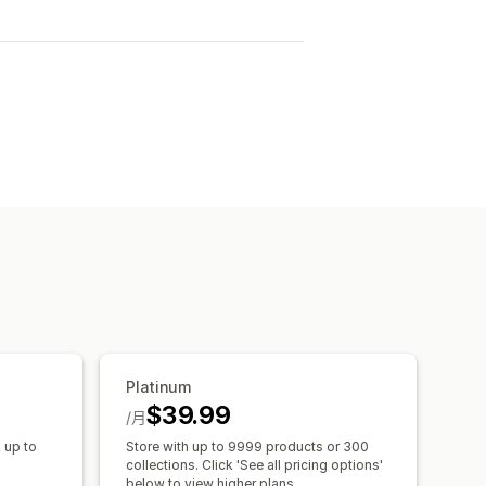
Platinum
$39.99
/月
 up to
Store with up to 9999 products or 300
collections. Click 'See all pricing options'
below to view higher plans.