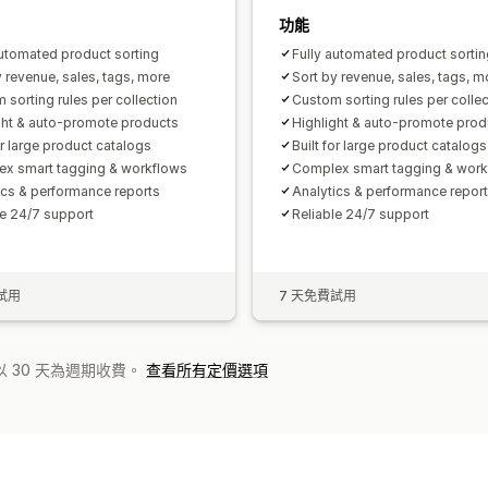
功能
automated product sorting
Fully automated product sortin
y revenue, sales, tags, more
Sort by revenue, sales, tags, m
 sorting rules per collection
Custom sorting rules per collec
ght & auto-promote products
Highlight & auto-promote prod
or large product catalogs
Built for large product catalogs
x smart tagging & workflows
Complex smart tagging & work
ics & performance reports
Analytics & performance repor
le 24/7 support
Reliable 24/7 support
試用
7 天免費試用
 30 天為週期收費。
查看所有定價選項