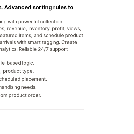
s. Advanced sorting rules to
ing with powerful collection
s, revenue, inventory, profit, views,
 featured items, and schedule product
rrivals with smart tagging. Create
alytics. Reliable 24/7 support
ule-based logic.
k, product type.
scheduled placement.
handising needs.
stom product order.