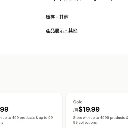
庫存 - 其他
產品展示 - 其他
Gold
.99
$19.99
/月
th up to 499 products & up to 99
Store with up to 4999 products &
ons
99 collections