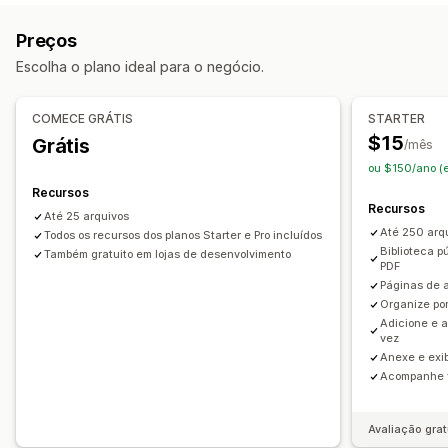
Barra de pesquisa
Preços
Personalização de exibição
Escolha o plano ideal para o negócio.
Exibição de filtro
Filtros personalizados
COMECE GRÁTIS
STARTER
$15
Grátis
/mês
ou $150/ano (
Recursos
Recursos
Até 25 arquivos
Até 250 arq
Todos os recursos dos planos Starter e Pro incluídos
Biblioteca p
Também gratuito em lojas de desenvolvimento
PDF
Páginas de 
Organize por
Adicione e 
vez
Anexe e exi
Acompanhe v
Avaliação grat