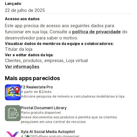
Lançado
22 de julho de 2025
Acesso aos dados
Este app precisa de acesso aos seguintes dados para
funcionar em sua loja. Consulte a
política de privacidade
do
desenvolvedor para saber o motivo.
Visualizar dados de membros da equipe e colaboradores:
Titular da loja
Ver e editar dados da loja:
Clientes, produtos, empresas, Loja virtual
Ver informações
Mais apps parecidos
F2 Realestate Pro
A partir de $2/mês
Adicione pesquisa de imóveis e calculadoras imobiliárias à loja
Pivotal Document Library
Plano gratuito disponível
Anexe documentos aos produtos e permita que os clientes
pesquisem em uma central de recursos
Xyla AI Social Media Autopilot
de 5 estrelas
4,7
(191)
•
Plano gratuito disponível